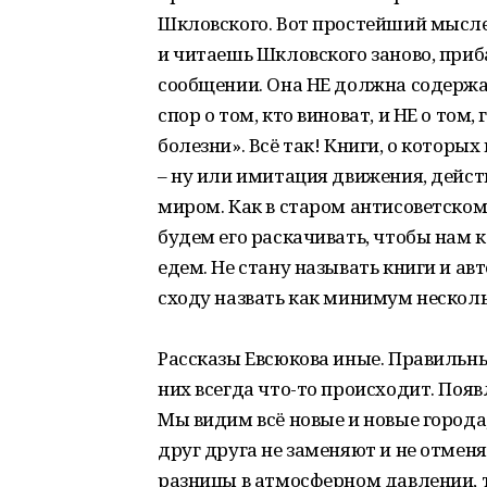
Шкловского. Вот простейший мысле
и читаешь Шкловского заново, приб
сообщении. Она НЕ должна содержат
спор о том, кто виноват, и НЕ о то
болезни». Всё так! Книги, о которых
– ну или имитация движения, дейс
миром. Как в старом антисоветском а
будем его раскачивать, чтобы нам к
едем. Не стану называть книги и авт
сходу назвать как минимум несколь
Рассказы Евсюкова иные. Правильны
них всегда что-то происходит. Появ
Мы видим всё новые и новые города,
друг друга не заменяют и не отменя
разницы в атмосферном давлении, та