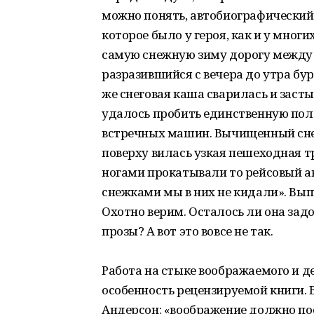
можно понять, автобиографический)
которое было у героя, как и у многи
самую снежную зиму дорогу между 
разразившийся с вечера до утра бу
же снеговая каша сварилась и зас
удалось пробить единственную пол
встречных машин. Вычищенный сне
поверху вилась узкая пешеходная тр
ногами прокатывали то рейсовый ав
снежками мы в них не кидали». Вып
Охотно верим. Осталось ли она за
прозы? А вот это вовсе не так.
Работа на стыке воображаемого и д
особенность рецензируемой книги. 
Андерсон: «воображение должно по