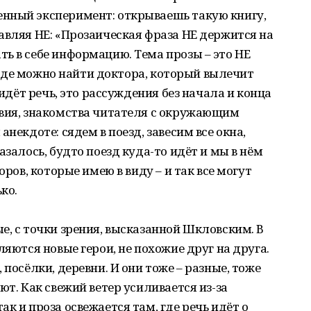
нный эксперимент: открываешь такую книгу,
авляя НЕ: «Прозаическая фраза НЕ держится на
ь в себе информацию. Тема прозы – это НЕ
м, где можно найти доктора, который вылечит
 идёт речь, это рассуждения без начала и конца
твия, знакомства читателя с окружающим
некдоте: сядем в поезд, завесим все окна,
азалось, будто поезд куда-то идёт и мы в нём
оров, которые имею в виду – и так все могут
ко.
е, с точки зрения, высказанной Шкловским. В
ляются новые герои, не похожие друг на друга.
 посёлки, деревни. И они тоже – разные, тоже
ют. Как свежий ветер усиливается из-за
к и проза освежается там, где речь идёт о