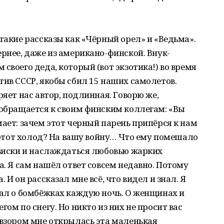
такие рассказы как «Чёрный орел» и «Ведьма».
ернее, даже из американо-финской. Внук-
своего деда, который (вот экзотика!) во время
тив СССР, якобы сбил 15 наших самолетов.
ряет нас автор, подлинная. Говорю же,
 обращается к своим финским коллегам: «Вы
мает: зачем этот черный парень припёрся к нам
в этот холод? На вашу войну… Что ему помешало
 виски и наслаждаться любовью жарких
а. Я сам нашёл ответ совсем недавно. Потому
 И он рассказал мне всё, что видел и знал. Я
зал о бомбёжках каждую ночь. О женщинах и
гом по снегу. Но никто из них не просит вас
 взором мне открылась эта маленькая