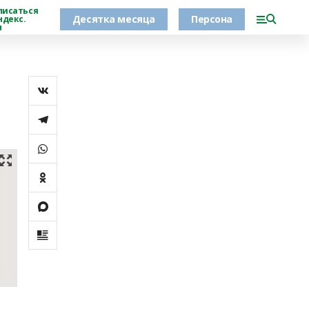
писаться
Десятка месяца
Персона
ндекс.
н