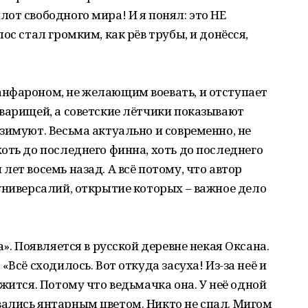
от свободного мира! И я понял: это НЕ
ос стал громким, как рёв трубы, и донёсся,
нфароном, не желающим воевать, и отступает
варищей, а советские лётчики показывают
зимуют. Весьма актуально и современно, не
оть до последнего финна, хоть до последнего
ет восемь назад. А всё потому, что автор
универсалий, открытие которых – важное дело
а». Появляется в русской деревне некая Оксана.
Всё сходилось. Вот откуда засуха! Из-за неё и
жится. Потому что ведьмачка она. У неё одной
ались янтарным цветом. Никто не спал. Мигом