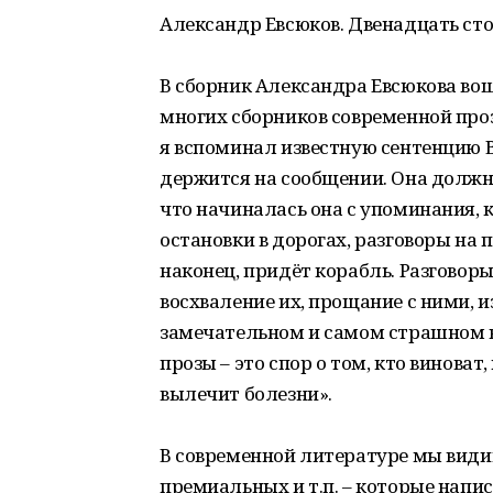
Александр Евсюков. Двенадцать стор
В сборник Александра Евсюкова вош
многих сборников современной прозы
я вспоминал известную сентенцию 
держится на сообщении. Она должн
что начиналась она с упоминания, к
остановки в дорогах, разговоры на 
наконец, придёт корабль. Разговоры
восхваление их, прощание с ними, 
замечательном и самом страшном в
прозы – это спор о том, кто виноват
вылечит болезни».
В современной литературе мы видим
премиальных и т.п. – которые нап