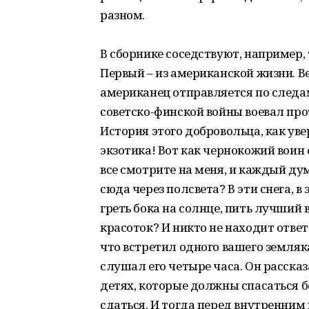
разном.
В сборнике соседствуют, например, 
Первый – из американской жизни. В
американец отправляется по следам 
советско-финской войны воевал про
История этого добровольца, как уве
экзотика! Вот как чернокожий воин
все смотрите на меня, и каждый ду
сюда через полсвета? В эти снега, 
греть бока на солнце, пить лучший
красоток? И никто не находит ответ
что встретил одного вашего земляка.
слушал его четыре часа. Он расска
детях, которые должны спасаться бе
сдаться. И тогда перед внутренним