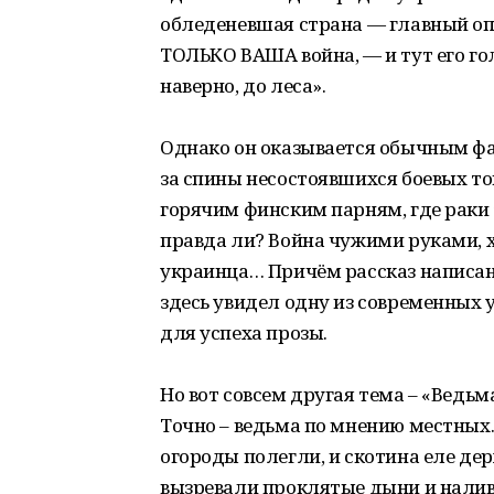
обледеневшая страна — главный опл
ТОЛЬКО ВАША война, — и тут его гол
наверно, до леса».
Однако он оказывается обычным фа
за спины несостоявшихся боевых то
горячим финским парням, где раки 
правда ли? Война чужими руками, х
украинца… Причём рассказ написан л
здесь увидел одну из современных 
для успеха прозы.
Но вот совсем другая тема – «Ведьм
Точно – ведьма по мнению местных. «
огороды полегли, и скотина еле дер
вызревали проклятые дыни и налив