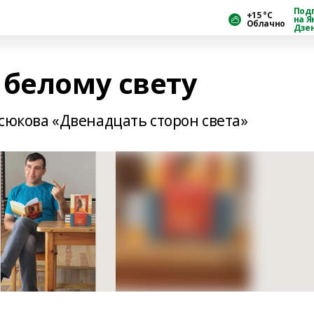
Под
+15 °С
на Я
Облачно
Дзе
 белому свету
сюкова «Двенадцать сторон света»