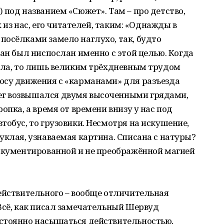
 под названием «Сюжет». Там – про детство,
х из нас, его читателей, таким: «Однажды в
посёлками замело наглухо, так, будто
ран был ниспослан именно с этой целью. Когда
тыла, то лишь великим трёхдневным трудом
осу движения с «карманами» для разъезда
г возвышался двумя высоченными грядами,
опка, а время от времени внизу у нас под
тобус, то грузовики. Несмотря на искушение,
уклая, узнаваемая картина. Списана с натуры?
документированной и не преображённой магией
ействительного – вообще отличительная
Всё, как писал замечательный Шервуд
стоянно насыщаться действительностью,