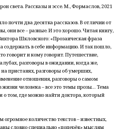
он света. Рассказы и эссе. М., Формаслов, 2021
ло почти два десятка рассказов. В отличии от
, они все – разные. И это хорошо. Читая книгу,
Виктора Шкловского: «Прозаическая фраза
а содержать в себе информацию. И так пошло,
то говорит и кому говорит. Путешествие,
палубах, разговоры в ожидании, когда же,
 на пристанях, разговоры об умерших,
изменение отношения, разговоры о самом
 жизни человека – все это темы прозы… Тема
, и о том, где можно найти доктора, который
 огромное количество текстов – известных,
исаны словно специально «поперёк» мыслям