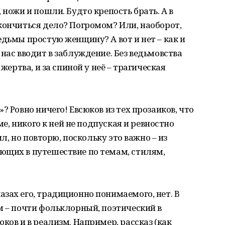
 ножи и пошли. Будто крепость брать. А в
кончиться дело? Погромом? Или, наоборот,
едьмы простую женщину? А вот и нет – как и
нас вводит в заблуждение. Без ведьмовства
 жертва, и за спиной у неё – трагическая
? Ровно ничего! Евсюков из тех прозаиков, что
еме, никого к ней не подпуская и ревностно
ил, но повторю, поскольку это важно – из
ющих в путешествие по темам, стилям,
зах его, традиционно понимаемого, нет. В
м – почти фольклорный, поэтический в
ков и в реализм. Например, рассказ (как