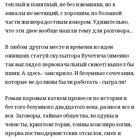
теплый и понятный, не без изюминки, но в
анналы не метящий, с хорошим, по большей
части жизнерадостным юмором. Удивительно,
что эти двое вообще нашли тему для разговора...
В любом другом месте и времени из идеи
оживших статуй скульптора Вучетича (именно
так выглядел первоначальный сюжет) вышел бы
пшик. А здесь ‑ заискрило. И безумные сочетания,
которые не должны были работать ‑ сыграли!
Роман паровым катком пронесся по истории и
без того безумного двадцатого века, разнося все и
вся. Заговоры, тайные общества, колдуны и
чекисты, криптоистория, тонны конспирологии,
прорва постмодернистских отсылок, смех и