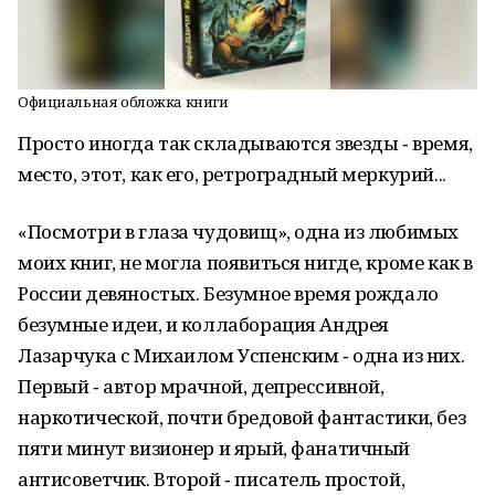
Официальная обложка книги
Просто иногда так складываются звезды ‑ время,
место, этот, как его, ретроградный меркурий...
«Посмотри в глаза чудовищ», одна из любимых
моих книг, не могла появиться нигде, кроме как в
России девяностых. Безумное время рождало
безумные идеи, и коллаборация Андрея
Лазарчука с Михаилом Успенским ‑ одна из них.
Первый ‑ автор мрачной, депрессивной,
наркотической, почти бредовой фантастики, без
пяти минут визионер и ярый, фанатичный
антисоветчик. Второй ‑ писатель простой,