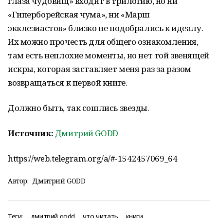
глаза чудовищ» входит в трилогию, но ни
«Гиперборейская чума», ни «Марш
экклезиастов» близко не подобрались к идеалу.
Их можно прочесть для общего ознакомления,
там есть неплохие моменты, но нет той звенящей
искры, которая заставляет меня раз за разом
возвращаться к первой книге.
Должно быть, так сошлись звезды.
Источник:
Дмитрий GODD
https://web.telegram.org/a/#-1542457069_64
Автор:
Дмитрий GODD
Теги:
дмитрий godd
что читать
книги