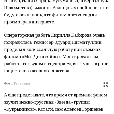
Исаева), Надя (Ларина Нугуманова) и Вера (Лаура
Шаяхметова) выжили. А концовку спойлерить не
буду, скажу лишь, что фильм доступен для
просмотра в интернете.
Операторская работа Кирилла Кабирова очень
понравилась. Режиссер Эдуард Нигматуллин
проделал колоссальную работу при съемках
фильма «Мы. Дети войны». Монтировал сам,
работал со звуком и сценарием, выступил в роли
нацистского военного доктора.
Фото:
Галарина
А еще представьте, что время от времени фоном
звучит нежно-грустная «Звезда» группы
«Кукрыниксы». Кстати, сам Алексей Горшенев