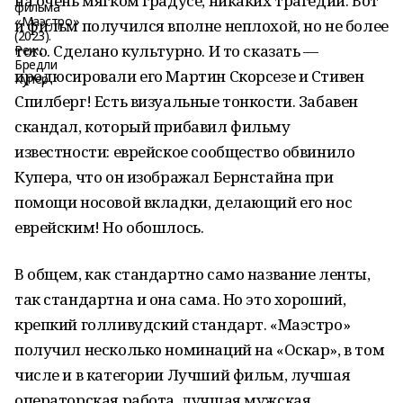
на очень мягком градусе, никаких трагедий. Вот
и фильм получился вполне неплохой, но не более
того. Сделано культурно. И то сказать —
продюсировали его Мартин Скорсезе и Стивен
Спилберг! Есть визуальные тонкости. Забавен
скандал, который прибавил фильму
известности: еврейское сообщество обвинило
Купера, что он изображал Бернстайна при
помощи носовой вкладки, делающий его нос
еврейским! Но обошлось.
В общем, как стандартно само название ленты,
так стандартна и она сама. Но это хороший,
крепкий голливудский стандарт. «Маэстро»
получил несколько номинаций на «Оскар», в том
числе и в категории Лучший фильм, лучшая
операторская работа, лучшая мужская