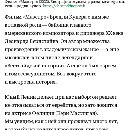
Фильм «Маэстро» (2023). Биография, музыка, драма, мелодрама.
Реж.: Бредли Купер
https://vk.com/kinopoisk
Фильм «Маэстро» Бредли Купера с ним же
в главной роли — байопик главного
американского композитора и дирижера ХХ века
Леонарда Бернстайна. Он автор множества
произведений в академическом жанре — а ещё
мюзиклов, в том числе легендарной
«Вестсайдской истории». А ещё он был евреем
и гомосексуалистом. Вот вокруг этого
и выстроена история.
Юный Ленни делает при нас выбор: он решает
не отказываться от еврейства, но зато женится
на актрисе Фелиции (Кэри Маллиган).
Мы увидим, как с ней они проживут много лет,
в этом браке родятся трое детей, при этом