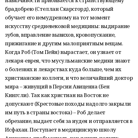
навязчивости прибивается к странствующему
брадобрею (Стеллан Скарсгорд), который
обучает его немудреному на тот момент
искусству средневековой медицины: выдирание
зубов, вправление вывихов, кровопускание,
прижигание и другим малоприятным вещам.
Когда Роб (Том Пейн) вырастает, он узнает от
лекаря-еврея, что мусульманские медики знают
о болезнях и лекарствах куда больше, чем их
христианские коллеги, и что величайший доктор
мира – живущий в Персии Авиценна (Бен
Кингсли). Так как христиан на Восток не
допускают (Крестовые походы надолго закрыли
им путь в страны востока) – Роб делает
обрезание, выдает себя за иудея и отправляется в
Исфахан. Поступает в медицинскую школу