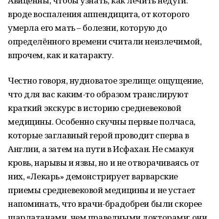
Авиценны, чтобы узнать, как лечить недуги:
вроде воспаления аппендицита, от которого
умерла его мать – болезни, которую до
определённого времени считали неизлечимой,
впрочем, как и катаракту.
Честно говоря, нудноватое зрелище: ощущение,
что для вас каким-то образом транслируют
краткий экскурс в историю средневековой
медицины. Особенно скучны первые полчаса,
которые заглавный герой проводит сперва в
Англии, а затем на пути в Исфахан. Не смакуя
кровь, нарывы и язвы, но и не отворачиваясь от
них, «Лекарь» демонстрирует варварские
приемы средневековой медицины и не устает
напоминать, что врачи-брадобреи были скорее
шарлатанами, чем праведными докторами: они