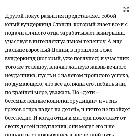
Другой локус развития представляет собой
юный вундеркинд Стэнли, который знает все и с
подачи алчного отца зарабатывает выигрыши,
участвуя в интеллектуальном телешоу. А еще
дальше взрослый Донни, в прошлом тоже
вундеркинд (который, уже поглупел) и участник
того же телешоу, влачит жалкую жизнь вечного
неудачника, пусть и с налетом прошлого успеха,
но думающего, что все должны его любить или,
по крайней мере, уважать. Но «дети –
бессмысленные копилки эрудиции» и «тень
грехов отцов падет на детей», и ничто не пройдет
бесследно. И когда отцы и матери пожелают от
своих детей искупления, они могут его и не
получить, отправившись в последний путь