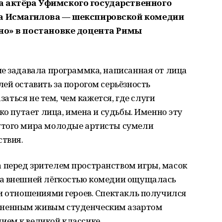
а актёра Уфимского государственного
ра Исмагилова — шекспировской комедии
дно» в постановке доцента Римы
ие задавала программка, написанная от лица
ей оставить за порогом серьёзность
азаться не тем, чем кажется, где слуги
ко путает лица, имена и судьбы. Именно эту
утого мира молодые артисты сумели
ствия.
перед зрителем пространством игры, масок
за внешней лёгкостью комедии ощущалась
и отношениями героев. Спектакль получился
ненным живым студенческим азартом
ем к великой классике.