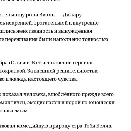
нительницу роли Виолы — Дилару
сь искренней, трогательной и внутренне
инились женственность и вынужденная
ые переживания были наполнены тонкостью
раз Оливии. В её исполнении героиня
тократкой. За внешней решительностью
о и жажда настоящего чувства.
о показал человека, влюблённого прежде всего
романтичен, эмоционален и порой по-юношески
узнаваемым.
твовал комедийную природу сэра Тоби Белча.