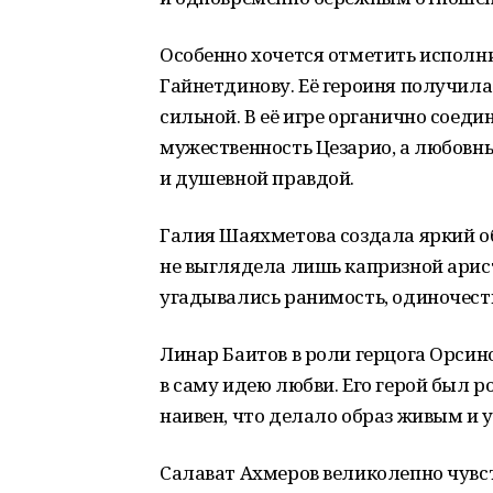
Особенно хочется отметить испол
Гайнетдинову. Её героиня получила
сильной. В её игре органично соед
мужественность Цезарио, а любовн
и душевной правдой.
Галия Шаяхметова создала яркий об
не выглядела лишь капризной арис
угадывались ранимость, одиночеств
Линар Баитов в роли герцога Орсин
в саму идею любви. Его герой был 
наивен, что делало образ живым и 
Салават Ахмеров великолепно чувс