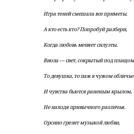
Игра теней смешала все приметы.
А кто есть кто? Попробуй разбери,
Когда любовь меняет силуэты.
Виола — свет, сокрытый под плащом
То девушка, то паж в чужом обличье
И чувства бьются раненым крылом,
Не находя привычного различья.
Орсино грезит музыкой любви,