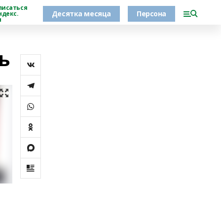
писаться
Десятка месяца
Персона
ндекс.
н
ь