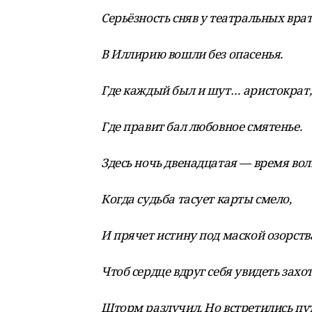
Серьёзность сняв у театральных врат
В Иллирию вошли без опасенья.
Где каждый был и шут… аристократ,
Где правит бал любовное смятенье.
Здесь ночь двенадцатая — время вол
Когда судьба тасует карты смело,
И прячет истину под маской озорств
Чтоб сердце вдруг себя увидеть захот
Шторм разлучил. Но встретились пу