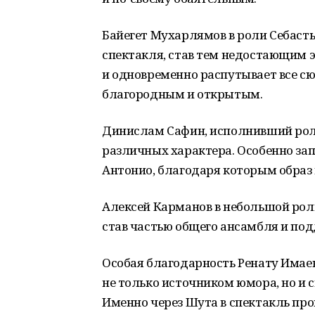
Байегет Мухарлямов в роли Себасть
спектакля, став тем недостающим 
и одновременно распутывает все сю
благородным и открытым.
Динислам Сафин, исполнивший роли
различных характера. Особенно за
Антонио, благодаря которым образ
Алексей Карманов в небольшой рол
став частью общего ансамбля и под
Особая благодарность Ренату Имаев
не только источником юмора, но и
Именно через Шута в спектакль пр