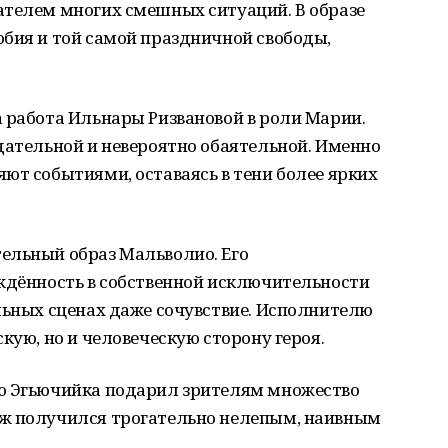
ателем многих смешных ситуаций. В образе
юбия и той самой праздничной свободы,
 работа Ильнары Ризвановой в роли Марии.
дательной и невероятно обаятельной. Именно
ют событиями, оставаясь в тени более ярких
ельный образ Мальволио. Его
еждённость в собственной исключительности
льных сценах даже сочувствие. Исполнителю
кую, но и человеческую сторону героя.
ю Эгьючийка подарил зрителям множество
аж получился трогательно нелепым, наивным