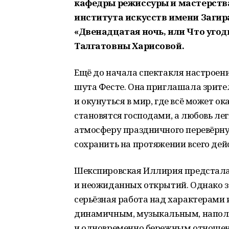
кафедры режиссуры и мастерств
института искусств имени Заги
«Двенадцатая ночь, или Что уго
Талгатовны Харисовой.
Ещё до начала спектакля настроен
шута Фесте. Она приглашала зрител
и окунуться в мир, где всё может ок
становятся господами, а любовь лег
атмосферу праздничного перевёрн
сохранить на протяжении всего дей
Шекспировская Иллирия предстала 
и неожиданных открытий. Однако 
серьёзная работа над характерами 
динамичным, музыкальным, напол
и одновременно бережным отношени