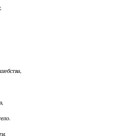
,
шебства,
а,
ело.
ти.