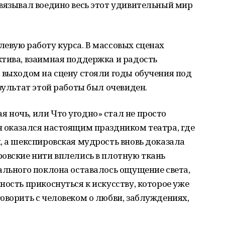
вязывал воедино весь этот удивительный мир
евую работу курса. В массовых сценах
ктива, взаимная поддержка и радость
 выходом на сцену стояли годы обучения под
зультат этой работы был очевиден.
 ночь, или Что угодно» стал не просто
н оказался настоящим праздником театра, где
, а шекспировская мудрость вновь доказала
овские нити вплелись в плотную ткань
ального поклона оставалось ощущение света,
ность прикоснуться к искусству, которое уже
оворить с человеком о любви, заблуждениях,