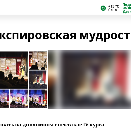
Под
+15 °С
на Я
Ясно
Дзе
кспировская мудрост
ывать на дипломном спектакле IV курса