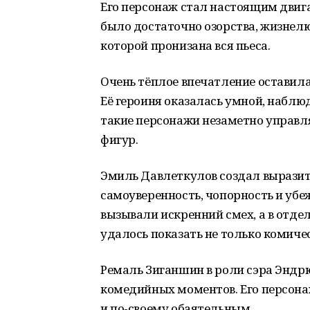
Его персонаж стал настоящим двиг
было достаточно озорства, жизнел
которой пронизана вся пьеса.
Очень тёплое впечатление оставила
Её героиня оказалась умной, наблю
такие персонажи незаметно управля
фигур.
Эмиль Давлеткулов создал выразит
самоуверенность, чопорность и уб
вызывали искренний смех, а в отде
удалось показать не только комичес
Ремаль Зиганшин в роли сэра Эндр
комедийных моментов. Его персон
и по-своему обаятельным.