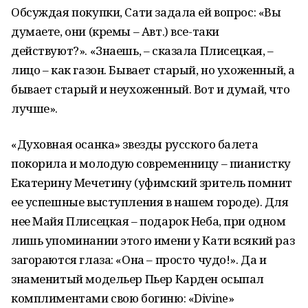
Обсуждая покупки, Сати задала ей вопрос: «Вы
думаете, они (кремы – Авт.) все-таки
действуют?». «Знаешь, – сказала Плисецкая, –
лицо – как газон. Бывает старый, но ухоженный, а
бывает старый и неухоженный. Вот и думай, что
лучше».
«Духовная осанка» звезды русского балета
покорила и молодую современницу – пианистку
Екатерину Мечетину (уфимский зритель помнит
ее успешные выступления в нашем городе). Для
нее Майя Плисецкая – подарок Неба, при одном
лишь упоминании этого имени у Кати всякий раз
загораются глаза: «Она – просто чудо!». Да и
знаменитый модельер Пьер Карден осыпал
комплиментами свою богиню: «Divine»