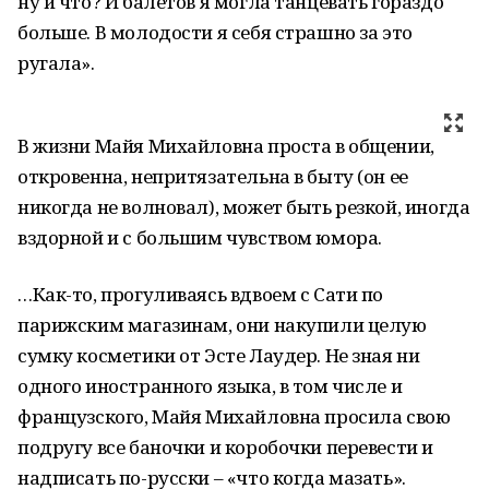
ну и что? И балетов я могла танцевать гораздо
больше. В молодости я себя страшно за это
ругала».
В жизни Майя Михайловна проста в общении,
откровенна, непритязательна в быту (он ее
никогда не волновал), может быть резкой, иногда
вздорной и с большим чувством юмора.
…Как-то, прогуливаясь вдвоем с Сати по
парижским магазинам, они накупили целую
сумку косметики от Эсте Лаудер. Не зная ни
одного иностранного языка, в том числе и
французского, Майя Михайловна просила свою
подругу все баночки и коробочки перевести и
надписать по-русски – «что когда мазать».