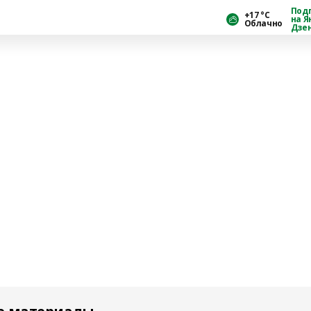
Под
+17 °С
на Я
Облачно
Дзе