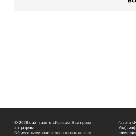
Вс
© 2026 сайт газеты «Истоки». Все права
Газета «
защищены.
Уфа), ин
Об использовании персональных данных
еженедел