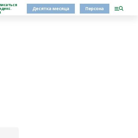
писаться
Десятка месяца
Персона
ндекс.
н