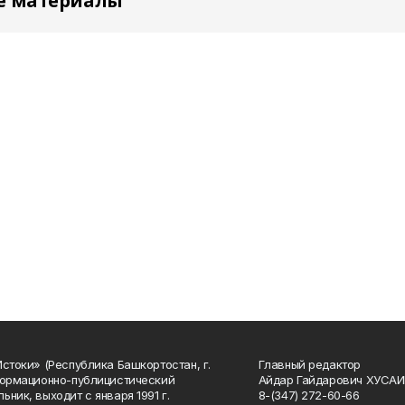
е материалы
Истоки» (Республика Башкортостан, г.
Главный редактор
формационно-публицистический
Айдар Гайдарович ХУСА
ьник, выходит с января 1991 г.
8-(347) 272-60-66