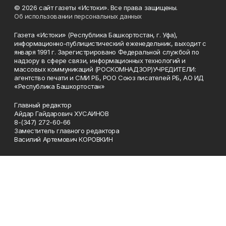
© 2026 сайт газеты «Истоки». Все права защищены.
Об использовании персональных данных
Газета «Истоки» (Республика Башкортостан, г. Уфа),
информационно-публицистический еженедельник, выходит с
января 1991 г. Зарегистрировано Федеральной службой по
надзору в сфере связи, информационных технологий и
массовых коммуникаций (РОСКОМНАДЗОР)УЧРЕДИТЕЛИ:
агентство печати и СМИ РБ, РОО Союз писателей РБ, АО ИД
«Республика Башкортостан»
Главный редактор
Айдар Гайдарович ХУСАИНОВ
8-(347) 272-60-66
Заместитель главного редактора
Василий Артемович КОРОВКИН
Телефон
8-(347) 272-60-66
Эл. почта
gaz_istoki@mail.ru
Адрес
450005 Уфа, 50-летия Октября 13, этаж 7, каб. 714 и 719