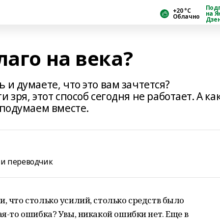
Под
+20 °С
на Я
Облачно
Дзе
лаго на века?
 и думаете, что это вам зачтется?
 зря, этот способ сегодня не работает. А ка
 подумаем вместе.
 и переводчик
и, что столько усилий, столько средств было
ая-то ошибка? Увы, никакой ошибки нет. Еще в