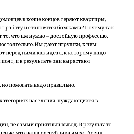
домовцев в конце концов теряют квартиры,
ют работу и становятся бомжами? Почему так
 то, что им нужно – достойную профессию,
мостоятельно. Им дают игрушки, к ним
т перед ними как идеал, к которому надо
 поят, и в результате они вырастают
, но помогать надо правильно.
х категориях населения, нуждающихся в
дин, не самый приятный вывод. В результате
ление, что наша республика имеет бренд