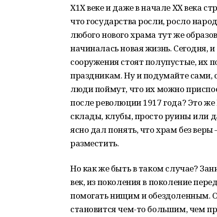
Х1Х веке и даже в начале ХХ века с
что государства росли, росло наро
любого нового храма тут же образо
начиналась новая жизнь. Сегодня, и
сооружения стоят полупустые, их 
праздникам. Ну и подумайте сами, 
люди поймут, что их можно приспос
после революции 1917 года? Это же
склады, клубы, просто руины или д
ясно дал понять, что храм без веры 
разместить.
Но как же быть в таком случае? Зан
век, из поколения в поколение пере
помогать нищим и обездоленным. О
становится чем-то большим, чем пр