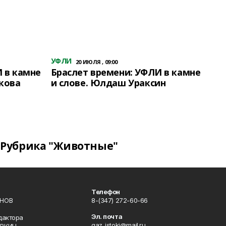
УФЛИ
20 ИЮЛЯ , 09:00
 в камне
Браслет времени: УФЛИ в камне
кова
и слове. Юлдаш Ураксин
Рубрика "Животные"
Телефон
ИНОВ
8-(347) 272-60-66
Эл. почта
дактора
gaz_istoki@mail.ru