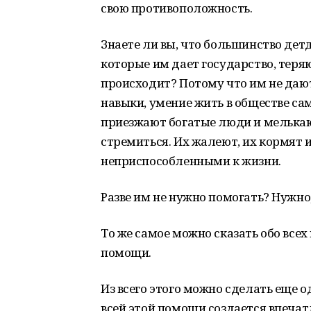
свою противоположность.
Знаете ли вы, что большинство дет
которые им дает государство, теря
происходит? Потому что им не дают
навыки, умение жить в обществе са
приезжают богатые люди и мелькаю
стремиться. Их жалеют, их кормят и
неприспособленными к жизни.
Разве им не нужно помогать? Нужно
То же самое можно сказать обо все
помощи.
Из всего этого можно сделать еще о
всей этой помощи создается впечат