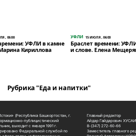
УФЛИ
Я , 06:00
15 ИЮЛЯ , 06:00
времени: УФЛИ в камне
Браслет времени: УФЛИ
 Марина Кириллова
и слове. Елена Мещеря
Рубрика "Еда и напитки"
Истоки» (Республика Башкортостан, г.
Главный редактор
формационно-публицистический
Айдар Гайдарович ХУСА
ьник, выходит с января 1991 г.
8-(347) 272-60-66
рировано Федеральной службой по
Заместитель главного ре