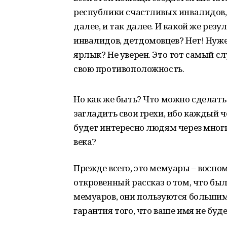
республики счастливых инвалидов,
далее, и так далее. И какой же рез
инвалидов, детдомовцев? Нет! Нуже
ярлык? Не уверен. Это тот самый с
свою противоположность.
Но как же быть? Что можно сделать 
загладить свои грехи, ибо каждый ч
будет интересно людям через многи
века?
Прежде всего, это мемуары – воспо
откровенный рассказ о том, что был
мемуаров, они пользуются большим 
гарантия того, что ваше имя не буд