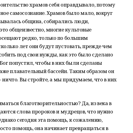
троительство храмов себя оправдывало, потому
дное самосознание. Храмов было мало, вокруг
вывалась община, собирались люди,
 это общеизвестно, многие культовые
посещают редко, только по большим
сколько лет они будут пустовать, прежде чем
обить под свои нужды, как это было сделано
 Бог попустил, чтобы в них были сделаны
аже плавательный бассейн. Таким образом он
– ничто. Вы стройте, а мы придумаем, что в них
иматься благотворительностью? Да, из века в
даются слова пророков и мудрецов, что нужно
днако сегодня эта помощь, к сожалению,
осто помощь, она начинает превращаться в