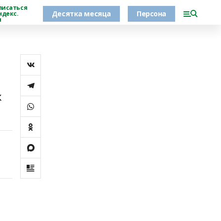
писаться
Десятка месяца
Персона
ндекс.
н
к