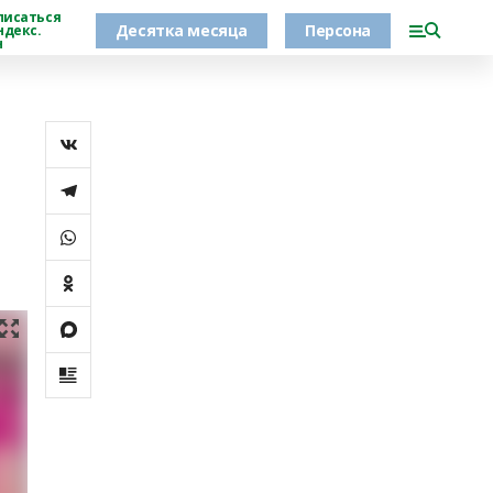
писаться
Десятка месяца
Персона
ндекс.
н