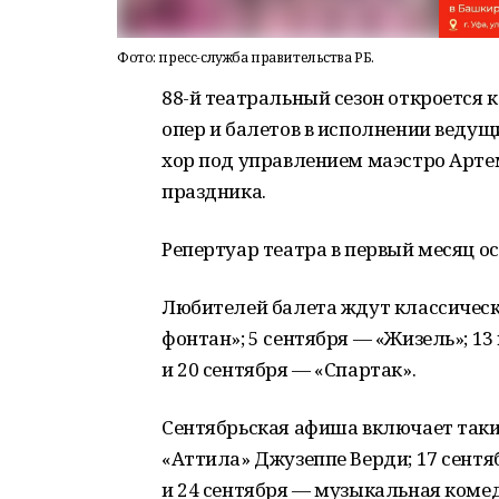
Фото: пресс-служба правительства РБ.
88-й театральный сезон откроется
опер и балетов в исполнении ведущ
хор под управлением маэстро Арте
праздника.
Репертуар театра в первый месяц о
Любителей балета ждут классическ
фонтан»; 5 сентября — «Жизель»; 13
и 20 сентября — «Спартак».
Сентябрьская афиша включает такие
«Аттила» Джузеппе Верди; 17 сентя
и 24 сентября — музыкальная коме