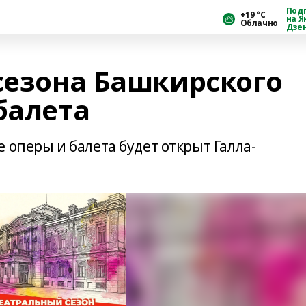
Под
+19 °С
на Я
Облачно
Дзе
 сезона Башкирского
балета
 оперы и балета будет открыт Галла-