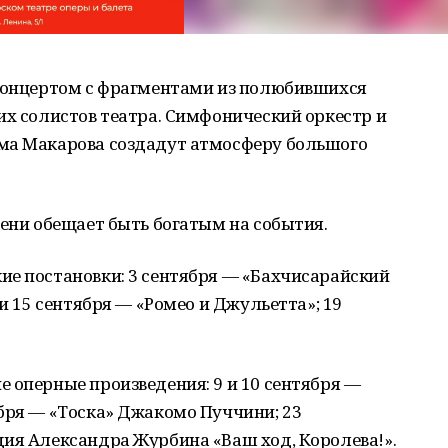
 концертом с фрагментами из полюбившихся
их солистов театра. Симфонический оркестр и
ма Макарова создадут атмосферу большого
сени обещает быть богатым на события.
ие постановки: 3 сентября — «Бахчисарайский
 и 15 сентября — «Ромео и Джульетта»; 19
 оперные произведения: 9 и 10 сентября —
бря — «Тоска» Джакомо Пуччини; 23
дия Александра Журбина «Ваш ход, Королева!».