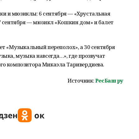
и и мюзиклы: 6 сентября — «Хрустальная
27 сентября — мюзикл «Кошкин дом» и балет
дет «Музыкальный переполох», а 30 сентября
узыка, музыка навсегда…», где прозвучат
ого композитора Микаэла Таривердиева.
Источник:
РесБаш ру