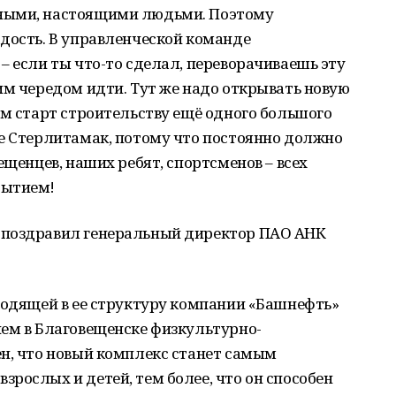
ными, настоящими людьми. Поэтому
дость. В управленческой команде
– если ты что-то сделал, переворачиваешь эту
им чередом идти. Тут же надо открывать новую
им старт строительству ещё одного большого
де Стерлитамак, потому что постоянно должно
ещенцев, наших ребят, спортсменов – всех
бытием!
 поздравил генеральный директор ПАО АНК
ходящей в ее структуру компании «Башнефть»
ием в Благовещенске физкультурно-
ен, что новый комплекс станет самым
рослых и детей, тем более, что он способен