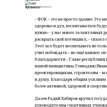
Фото:
Олег Яровиков
– ФОК – это не просто здание. Это м
здоровье и дух, воспитываться буд
нужно – у нас много талантливых реб
раскрыть свой потенциал, – сказал 
Этот зал будет воспитывать не толь
учит побеждать – но ещё важнее: он
благодарности – Главе республики
нашей инициативы, Геннадию Ивано
проектировщикам, строителям – всем
и душу. Благодаря общим усилиям 
более активной, здоровой и спортив
Далее Радий Хабиров вручил госуд
руководителям спортивных учрежд