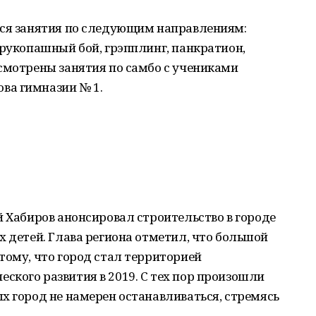
ься занятия по следующим направлениям:
 рукопашный бой, грэпплинг, панкратион,
смотрены занятия по самбо с учениками
ва гимназии № 1.
й Хабиров анонсировал строительство в городе
х детей. Глава региона отметил, что большой
тому, что город стал территорией
кого развития в 2019. С тех пор произошли
х город не намерен останавливаться, стремясь