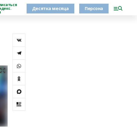
писаться
Десятка месяца
Персона
ндекс.
н