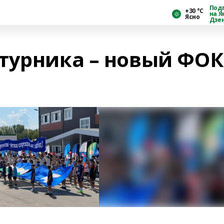
Под
+30 °С
на Я
Ясно
Дзе
турника – новый ФОК