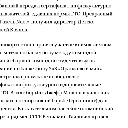
бановой передал сертификат на физкультурно-
лых жителей, сдавших нормы ГТО. Прекрасный
Газель Next», получил директор Детско-
сей Козлов.
Башкортостана принял участие в символичном
о матча по баскетболу между командой
ой сборной командой студентов вузов
ваний по баскетболу 3х3 «Оранжевый мяч».
 в тренажерном зале пообщался с
фикат на физкультурно-оздоровительные
ГТО. В зале борьбы Джефф Монсон и участник
класс по спортивной борьбе (грепплинг) для
енска. В плавательном бассейне олимпийский
 рекордсмен СССР Вениамин Таянович провел