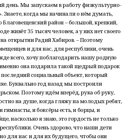
й день. Мы запускаем в работу физкультурно-
 Знаете, когда мы начинали о нём думать,
то Благовещенский район – большой, крепкий,
оде живёт 35 тысяч человек, а у них нет своего
л на открытии Радий Хабиров. – Поэтому
овещенцев и для нас, для республики, очень
жде всего, хочу поблагодарить нашу родную
 именно она подарила такой щедрый подарок
 не последний социальный объект, который
ике. Буквально год назад мы построили
ьском. Поэтому идём вперёд, рука об руку,
достно на душе, когда гляжу на молодых ребят,
 гимнасты, и боксёры есть, и борцы, и
е, насколько я знаю, это гордость не только
 республики. Очень здорово, что наши дети
но для нас и для их будущего, чтобы они