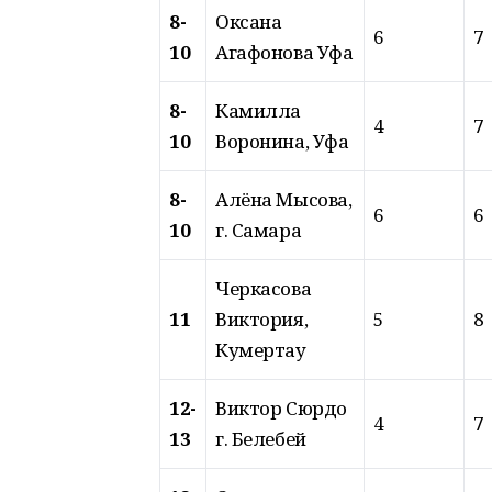
8-
Оксана
6
7
10
Агафонова Уфа
8-
Камилла
4
7
10
Воронина, Уфа
8-
Алёна Мысова,
6
6
10
г. Самара
Черкасова
11
Виктория,
5
8
Кумертау
12-
Виктор Сюрдо
4
7
13
г. Белебей