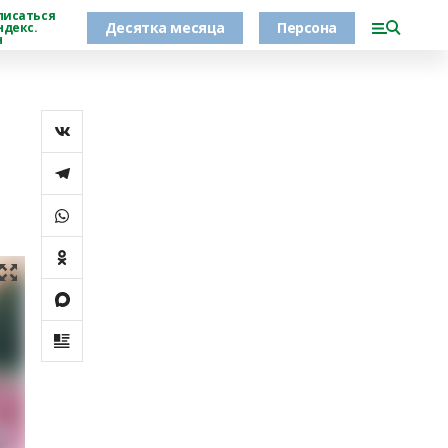
писаться
Десятка месяца
Персона
ндекс.
н