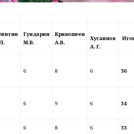
евитин
Гундарин
Кривошеев
Хусаинов
Итог
Л.
М.В.
А.В.
А. Г.
6
8
6
36
6
9
6
34
6
8
6
33