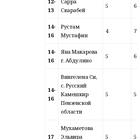
12-
Сарра
5
6
13
Скарабей
14-
Рустам
4
7
16
Мустафин
14-
Яна Макарова
5
6
16
г. Абдулино
Вингелена Си,
с. Русский
14-
Камешкир
5
5
16
Пензенской
области
Мухаметова
17
Эльвира
5
5