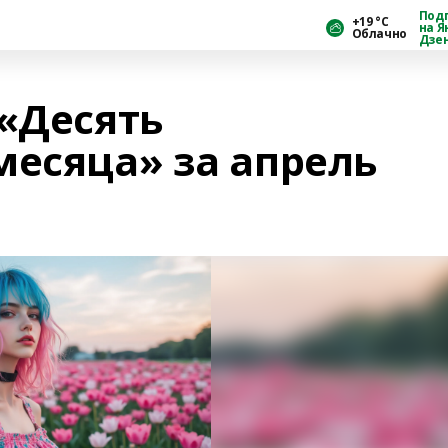
Под
+19 °С
на Я
Облачно
Дзе
 «Десять
месяца» за апрель