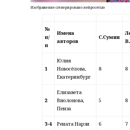
Изображение сгенерировано нейросетью
№
Имена
Л
п/
С.Сумин
авторов
В.
п
Юлия
1
Новосёлова,
8
8
Екатеринбург
Елизавета
2
Виолонова,
5
8
Пенза
3-4
Рената Нарзи
6
7