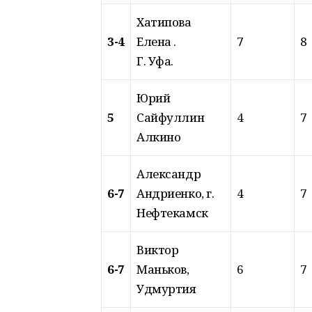
Хатипова
3-4
Елена .
7
8
Г. Уфа.
Юрий
5
Сайфуллин
4
7
Алкино
Александр
6-7
Андриенко, г.
4
7
Нефтекамск
Виктор
6-7
Маньков,
6
7
Удмуртия