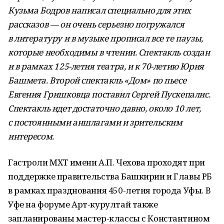
Кузьма Бодров написал специально для этих
рассказов — он очень серьезно погружался
в литературу и в музыке прописал все те паузы,
которые необходимы в чтении. Спектакль создан
и в рамках 125-летия театра, и к 70-летию Юрия
Башмета. Второй спектакль «Дом» по пьесе
Евгения Гришковца поставил Сергей Пускепалис.
Спектакль идет достаточно давно, около 10 лет,
с постоянными аншлагами и зрительским
интересом.
Гастроли МХТ имени А.П. Чехова проходят при
поддержке правительства Башкирии и Главы РБ
в рамках празднования 450-летия города Уфы. В
Уфе на форуме Арт-курултай также
запланированы мастер-классы с Константином