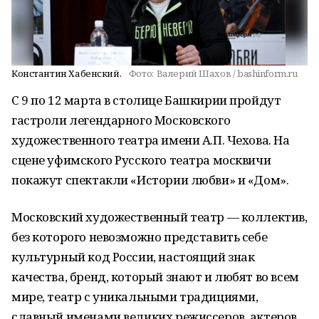
Константин Хабенский.
Фото:
Валерий Шахов / bashinform.ru
С 9 по 12 марта в столице Башкирии пройдут
гастроли легендарного Московского
художественного театра имени А.П. Чехова. На
сцене уфимского Русского театра москвичи
покажут спектакли «Истории любви» и «Дом».
Московский художественный театр — коллектив,
без которого невозможно представить себе
культурный код России, настоящий знак
качества, бренд, который знают и любят во всем
мире, театр с уникальными традициями,
славный именами великих режиссеров, актеров,