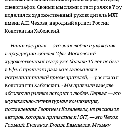
сценографов. Своими мыслями о гастролях в Уфу
поделился художественный руководитель МХТ
имени А.П. Чехова, народный артист России
Константин Хабенский.
— Наши гастроли — это знак любви и уважения
в преддверии юбилея Уфы. Московский
художественный театр уже больше 10 лет не был
в Уфе. С прошлого раза мне запомнился
искренний теплый прием зрителей
, —
рассказал
Константин Хабенский.
-
Мы привезли вам две
абсолютно разные истории о любви. Первая — это
музыкально-литературная композиция,
поставленная Георгием Ковалевым, из рассказов
авторов, которые причастны к МХТ, — это Чехов,
Горький, Булгаков, Бунин, Вампилов. Музыку