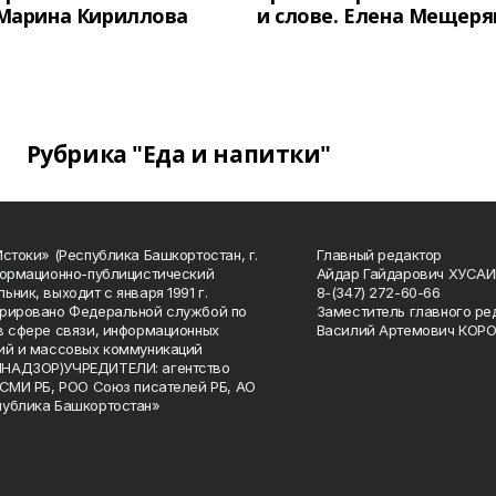
 Марина Кириллова
и слове. Елена Мещеря
Рубрика "Еда и напитки"
Истоки» (Республика Башкортостан, г.
Главный редактор
формационно-публицистический
Айдар Гайдарович ХУСА
ьник, выходит с января 1991 г.
8-(347) 272-60-66
рировано Федеральной службой по
Заместитель главного ре
в сфере связи, информационных
Василий Артемович КОР
ий и массовых коммуникаций
НАДЗОР)УЧРЕДИТЕЛИ: агентство
 СМИ РБ, РОО Союз писателей РБ, АО
публика Башкортостан»