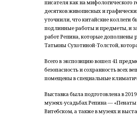
писателя как на мифологического г
десятков живописных и графических
уточнили, что китайские коллеги б
подлинные работы и предметы, и з
работ Репина, которые дополнены 
Татьяны Сухотиной-Толстой, котора
Всего в экспозицию вошел 41 пред
безопасность и сохранность всех в
помещены в специальные климатиче
Выставка была подготовлена в 2019-
музеях-усадьбах Репина — «Пенаты
Витебском, а также в музеях и выст