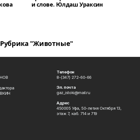
кова
и слове. Юлдаш Ураксин
Рубрика "Животные"
Телефон
ИНОВ
8-(347) 272-60-66
Эл. почта
дактора
gaz_istoki@mail.ru
ОВКИН
Адрес
450005 Уфа, 50-летия Октября 13,
этаж 7, каб. 714 и 719