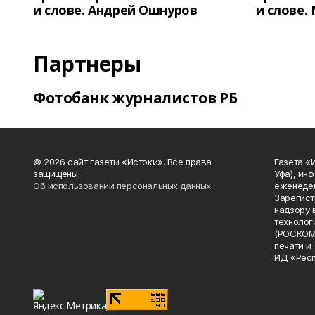
и слове. Андрей Ошнуров
и слове.
Партнеры
Фотобанк журналистов РБ
© 2026 сайт газеты «Истоки». Все права
Газета «
защищены.
Уфа), ин
Об использовании персональных данных
еженедел
Зарегист
надзору 
технолог
(РОСКОМ
печати и
ИД «Рес