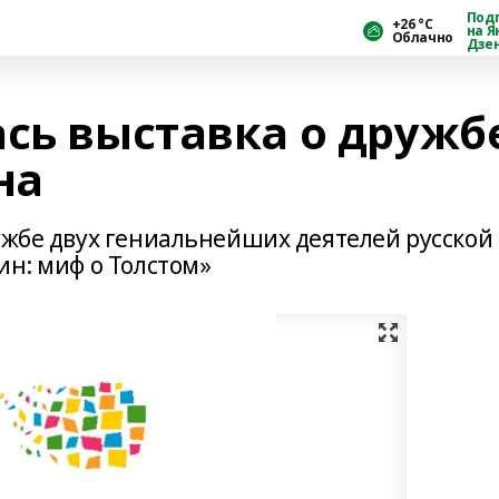
Под
+26 °С
на Я
Облачно
Дзе
ась выставка о дружб
на
ужбе двух гениальнейших деятелей русской
ин: миф о Толстом»