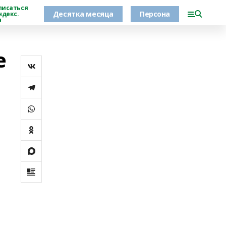
писаться
Десятка месяца
Персона
ндекс.
н
е