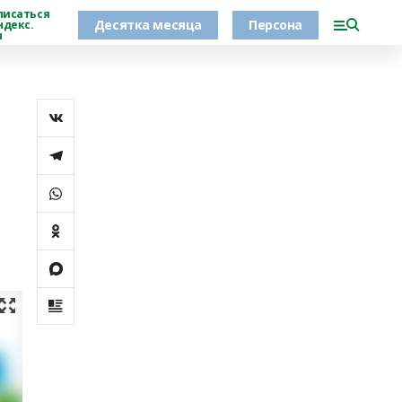
писаться
Десятка месяца
Персона
ндекс.
н
а