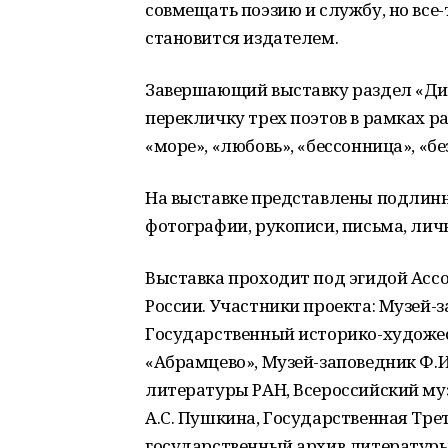
совмещать поэзию и службу, но все-
становится издателем.
Завершающий выставку раздел «Ди
перекличку трех поэтов в рамках р
«море», «любовь», «бессонница», «б
На выставке представлены подлинн
фотографии, рукописи, письма, лич
Выставка проходит под эгидой Асс
России. Участники проекта: Музей-
Государственный историко-художе
«Абрамцево», Музей-заповедник Ф.И
литературы РАН, Всероссийский му
А.С. Пушкина, Государственная Тре
государственный архив литературы