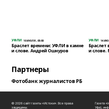
УФЛИ
УФЛИ
10 ИЮЛЯ , 05:00
14 ИЮЛ
Браслет времени: УФЛИ в камне
Браслет 
и слове. Андрей Ошнуров
и слове.
Партнеры
Фотобанк журналистов РБ
© 2026 сайт газеты «Истоки». Все права
Газета «
защищены.
Уфа), ин