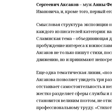
Сергеевич Аксаков
– муж
Анны Фе
Ивановича, и, кроме того, первый ег
Смысловая структура экспозиции оп
каждого из писателей категории: на
Славянская тема – объединяющая дл
пробуждение интереса к южнослав
Аксаков не только пишут стихи, п
движению, но и принимают непосре
Еще одна тематическая линия, «поэ
Аксакова позволяет увидеть три р
отстаивает самостоятельность и не
жестко разделяет сферы службы и поэ
становится великим поэтом, не отно
профессиональному труду. «Стихот