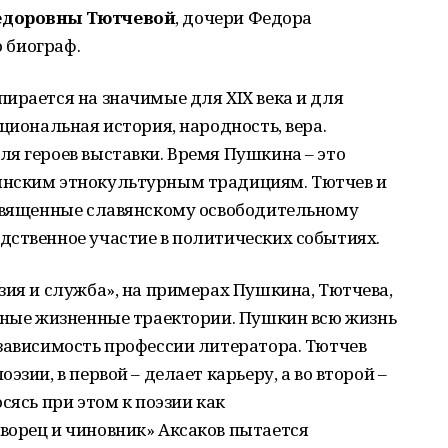
доровны Тютчевой
, дочери Федора
о биограф.
ирается на значимые для ХIХ века и для
циональная история, народность, вера.
я героев выставки. Время Пушкина – это
янским этнокультурным традициям. Тютчев и
освященные славянскому освободительному
дственное участие в политических событиях.
зия и служба», на примерах Пушкина, Тютчева,
азные жизненные траектории. Пушкин всю жизнь
зависимость профессии литератора. Тютчев
зии, в первой – делает карьеру, а во второй –
сясь при этом к поэзии как
ворец и чиновник» Аксаков пытается