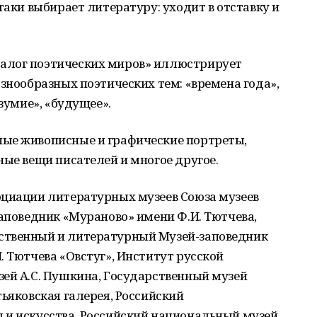
таки выбирает литературу: уходит в отставку и
алог поэтических миров» иллюстрирует
азнообразных поэтических тем: «времена года»,
езумие», «будущее».
ые живописные и графические портреты,
ные вещи писателей и многое другое.
оциации литературных музеев Союза музеев
заповедник «Мураново» имени Ф.И. Тютчева,
ственный и литературный Музей-заповедник
. Тютчева «Овстуг», Институт русской
зей А.С. Пушкина, Государственный музей
тьяковская галерея, Российский
 и искусства, Российский национальный музей