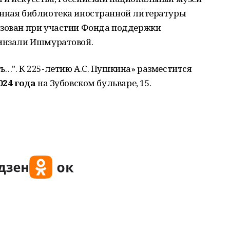
енная библиотека иностранной литературы
изован при участии Фонда поддержки
Минзали Ишмуратовой.
ь…". К 225-летию А.С. Пушкина» разместится
024 года
на Зубовском бульваре, 15.