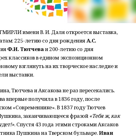
ГМИРЛИ имени В. И. Даля откроется выставка,
атам: 225-летию со дня рождения
А.С.
ния
Ф.И. Тютчева
и 200-летию со дня
трех классиков в едином экспозиционном
новому взглянуть на их творческое наследие и
ели выставки.
на, Тютчева и Аксакова не раз пересекались.
а впервые получила в 1836 году, после
ком «Современнике». В 1837 году Тютчев
 Пушкина, заканчивающееся фразой
«Тебя ж, как
удет!»
. Спустя 43 года этими строками Аксаков
ятника Пушкина на Тверском бульваре.
Иван