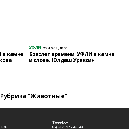
УФЛИ
20 ИЮЛЯ , 09:00
 в камне
Браслет времени: УФЛИ в камне
кова
и слове. Юлдаш Ураксин
Рубрика "Животные"
Телефон
ИНОВ
8-(347) 272-60-66