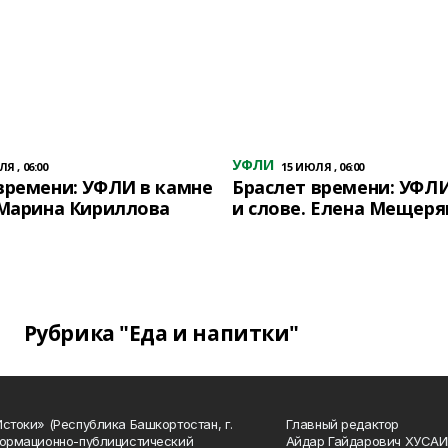
УФЛИ
Я , 06:00
15 ИЮЛЯ , 06:00
времени: УФЛИ в камне
Браслет времени: УФЛИ
 Марина Кириллова
и слове. Елена Мещеря
Рубрика "Еда и напитки"
Истоки» (Республика Башкортостан, г.
Главный редактор
формационно-публицистический
Айдар Гайдарович ХУСА