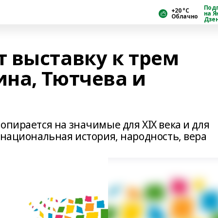
Под
+20 °С
на Я
Облачно
Дзе
 выставку к трем
на, Тютчева и
опирается на значимые для ХIХ века и для
: национальная история, народность, вер