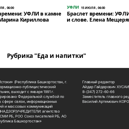
УФЛИ
Я , 06:00
15 ИЮЛЯ , 06:00
времени: УФЛИ в камне
Браслет времени: УФЛИ
 Марина Кириллова
и слове. Елена Мещеря
Рубрика "Еда и напитки"
Истоки» (Республика Башкортостан, г.
Главный редактор
формационно-публицистический
Айдар Гайдарович ХУСА
ьник, выходит с января 1991 г.
8-(347) 272-60-66
рировано Федеральной службой по
Заместитель главного ре
в сфере связи, информационных
Василий Артемович КОР
ий и массовых коммуникаций
НАДЗОР)УЧРЕДИТЕЛИ: агентство
 СМИ РБ, РОО Союз писателей РБ, АО
публика Башкортостан»