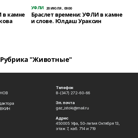
УФЛИ
20 ИЮЛЯ , 09:00
 в камне
Браслет времени: УФЛИ в камне
кова
и слове. Юлдаш Ураксин
Рубрика "Животные"
Телефон
ИНОВ
8-(347) 272-60-66
Эл. почта
дактора
gaz_istoki@mail.ru
ОВКИН
Адрес
450005 Уфа, 50-летия Октября 13,
этаж 7, каб. 714 и 719