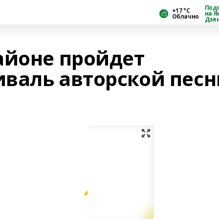
Под
+17 °С
на Я
Облачно
Дзе
айоне пройдет
валь авторской песн