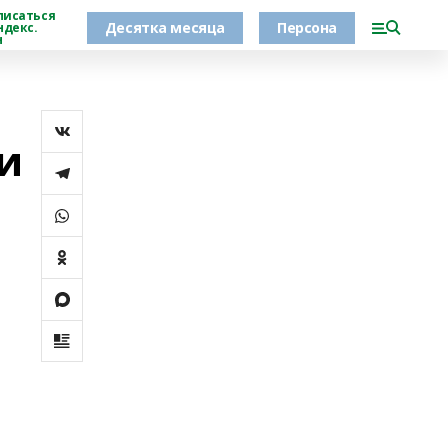
писаться
Десятка месяца
Персона
ндекс.
н
и