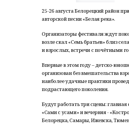
25-26 августа Белорецкий район п
авторской песни «Белая река».
Организаторы фестиваля ждут поющ
возле скал «Семь братьев» близ сел
и взрослых, встречи с почётными г
Впервые в этом году – детско-юнош
организован без вмешательства взр
наиболее удачные практики проведе
подрастающего поколения.
Будут работать три сцены: главная 
«Сами с усами» и вечерняя - «Костр
Белорецка, Самары, Ижевска, Тюмен