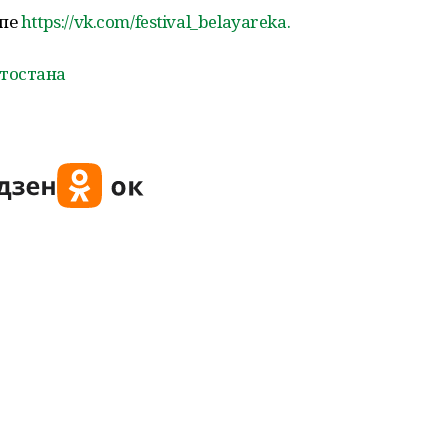
ппе
https://vk.com/festival_belayareka.
тостана