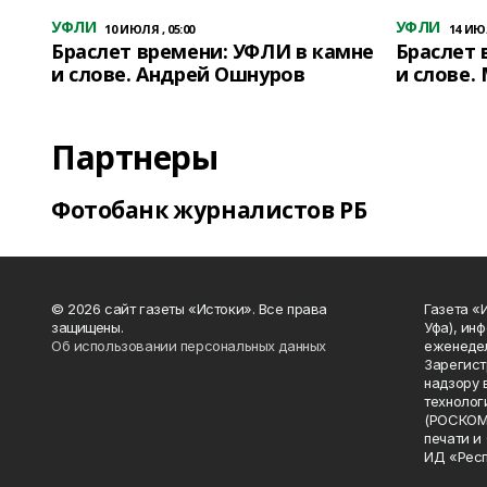
УФЛИ
УФЛИ
10 ИЮЛЯ , 05:00
14 ИЮЛ
Браслет времени: УФЛИ в камне
Браслет 
и слове. Андрей Ошнуров
и слове.
Партнеры
Фотобанк журналистов РБ
© 2026 сайт газеты «Истоки». Все права
Газета «
защищены.
Уфа), ин
Об использовании персональных данных
еженедел
Зарегист
надзору 
технолог
(РОСКОМ
печати и
ИД «Рес