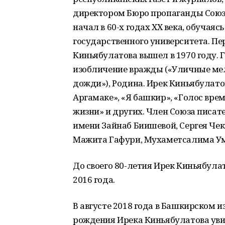
директором Бюро пропаганды Союза
начал в 60-х годах ХХ века, обуча
государственного университета. Пе
Киньябулатова вышел в 1970 году. 
изобличение вражды («Уличные мело
дожди»), Родина. Ирек Киньябулатов
Аргамаке», «Я башкир», «Голос вре
жизни» и других. Член Союза писат
имени Зайнаб Биишевой, Сергея Чек
Мажита Гафури, Мухаметсалима Ум
До своего 80-летия Ирек Киньябулат
2016 года.
В августе 2018 года в Башкирском и
рождения Ирека Киньябулатова увиде