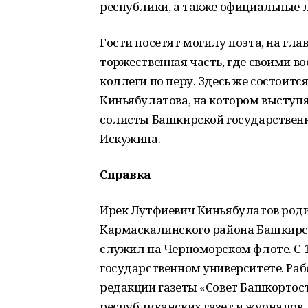
республики, а также официальные 
Гости посетят могилу поэта, на г
торжественная часть, где своими в
коллеги по перу. Здесь же состоит
Киньябулатова, на котором выступя
солисты Башкирской государствен
Искужина.
Справка
Ирек Лутфиевич Киньябулатов роди
Кармаскалинского района Башкирс
служил на Черноморском флоте. С 1
государственном университете. Р
редакции газеты «Совет Башкорто
республиканских газет и журналов,