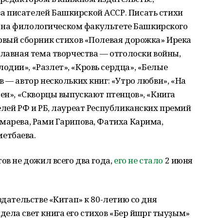
 писателей Башкирской АССР. Писать стихи
ясь на филологическом факультете Башкирского
рвый сборник стихов «Полевая дорожка» Ирека
Главная тема творчества — отголоски войны,
дии», «Разлет», «Кровь сердца», «Белые
 — автор нескольких книг: «Утро любви», «На
мен», «Скворцы выпускают птенцов», «Книга
елей РФ и РБ, лауреат Республиканских премий
марева, Рами Гарипова, Фатиха Карима,
етбаева.
ов не дожил всего два года,
его не стало
2 июня
здательстве «Китап» к 80-летию со дня
ла свет книга его стихов «Бер йәшәргә тыуҙым»