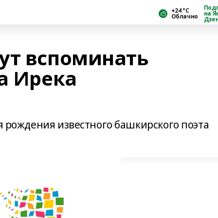
Под
+24 °С
на Я
Облачно
Дзе
ут вспоминать
а Ирека
ня рождения известного башкирского поэта