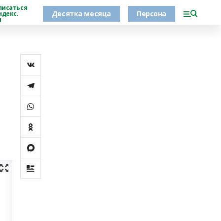
писаться
Десятка месяца
Персона
ндекс.
н