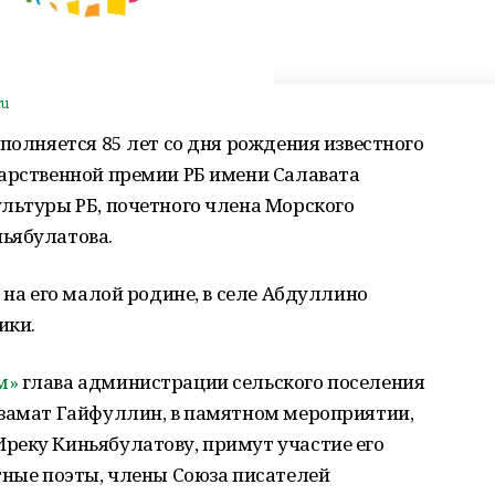
ru
сполняется 85 лет со дня рождения известного
дарственной премии РБ имени Салавата
льтуры РБ, почетного члена Морского
ньябулатова.
 на его малой родине, в селе Абдуллино
ики.
м»
глава администрации сельского поселения
Азамат Гайфуллин, в памятном мероприятии,
реку Киньябулатову, примут участие его
тные поэты, члены Союза писателей