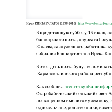
Ирек КИНЬЯБУЛАТОВ (1938-2016)
https://www.bashinform.
В предстоящую субботу, 15 июля, и
башкирского поэта, лауреата Госу
Юлаева, заслуженного работника ку
собрания Башкортостана Ирека Ки
В этот день поэта будут вспоминать
Кармаскалинского района республ
Как сообщил
агентству «Башинфор
Старобабичевский сельский совет 
посвященном именитому земляку, И
односельчане, родственники, извес