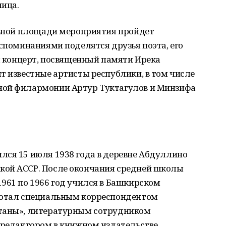
лица.
лавной площади мероприятия пройдет
оспоминаниями поделятся друзья поэта, его
ся концерт, посвященный памяти Ирека
т известные артисты республики, в том числе
ной филармонии Артур Туктагулов и Минзифа
лся 15 июля 1938 года в деревне Абдуллино
кой АССР. После окончания средней школы
961 по 1966 год учился в Башкирском
аботал специальным корреспондентом
станы», литературным сотрудником
 редактором в книжном издательстве,