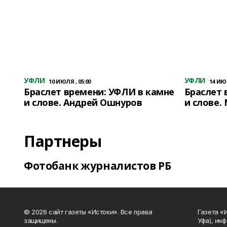
УФЛИ
УФЛИ
10 ИЮЛЯ , 05:00
14 ИЮЛ
Браслет времени: УФЛИ в камне
Браслет 
и слове. Андрей Ошнуров
и слове.
Партнеры
Фотобанк журналистов РБ
© 2026 сайт газеты «Истоки». Все права
Газета «
защищены.
Уфа), ин