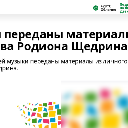
Под
+28 °С
на Я
Облачно
Дзе
и переданы материал
ива Родиона Щедрина
ей музыки переданы материалы из личного
дрина.