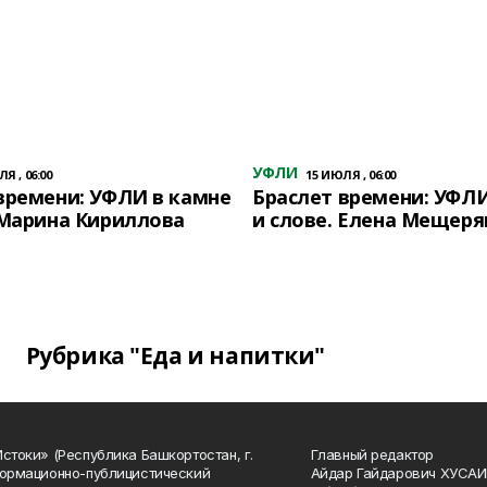
УФЛИ
Я , 06:00
15 ИЮЛЯ , 06:00
времени: УФЛИ в камне
Браслет времени: УФЛИ
 Марина Кириллова
и слове. Елена Мещеря
Рубрика "Еда и напитки"
Истоки» (Республика Башкортостан, г.
Главный редактор
формационно-публицистический
Айдар Гайдарович ХУСА