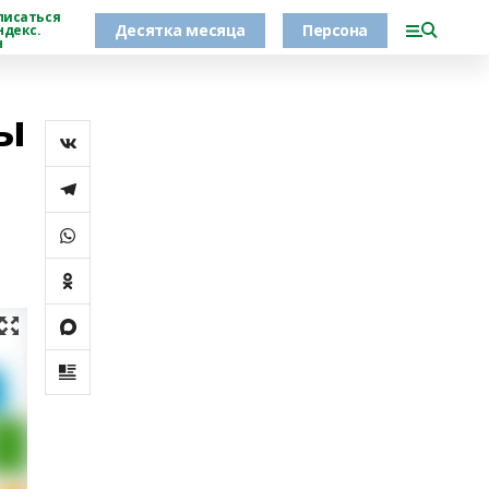
писаться
Десятка месяца
Персона
ндекс.
н
ы