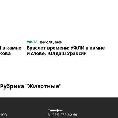
УФЛИ
20 ИЮЛЯ , 09:00
 в камне
Браслет времени: УФЛИ в камне
кова
и слове. Юлдаш Ураксин
Рубрика "Животные"
Телефон
ИНОВ
8-(347) 272-60-66