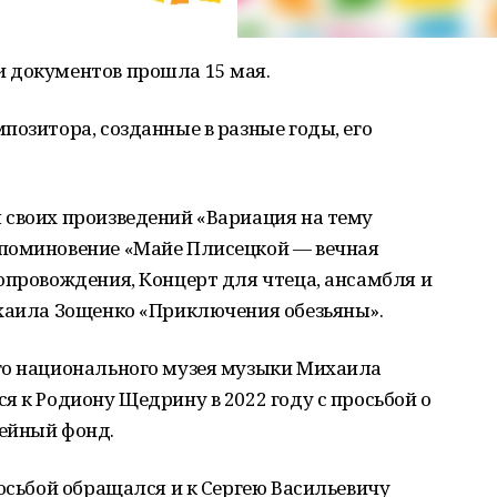
 документов прошла 15 мая.
позитора, созданные в разные годы, его
 своих произведений «Вариация на тему
-поминовение «Майе Плисецкой — вечная
опровождения, Концерт для чтеца, ансамбля и
ихаила Зощенко «Приключения обезьяны».
го национального музея музыки Михаила
я к Родиону Щедрину в 2022 году с просьбой о
ейный фонд.
росьбой обращался и к Сергею Васильевичу