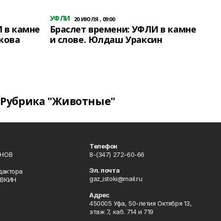
УФЛИ
20 ИЮЛЯ , 09:00
 в камне
Браслет времени: УФЛИ в камне
кова
и слове. Юлдаш Ураксин
Рубрика "Животные"
Телефон
ИНОВ
8-(347) 272-60-66
Эл. почта
дактора
gaz_istoki@mail.ru
ОВКИН
Адрес
450005 Уфа, 50-летия Октября 13,
этаж 7, каб. 714 и 719