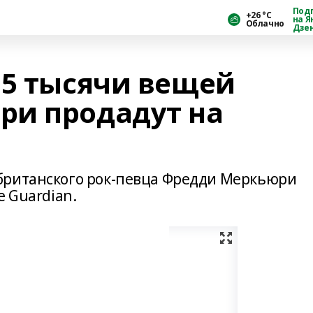
Под
+26 °С
на Я
Облачно
Дзе
,5 тысячи вещей
ри продадут на
британского рок-певца Фредди Меркьюри
e Guardian.