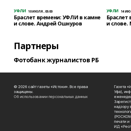
УФЛИ
УФЛИ
10 ИЮЛЯ , 05:00
14 ИЮЛ
Браслет времени: УФЛИ в камне
Браслет 
и слове. Андрей Ошнуров
и слове.
Партнеры
Фотобанк журналистов РБ
© 2026 сайт газеты «Истоки». Все права
Газета «
защищены.
Уфа), ин
Об использовании персональных данных
еженедел
Зарегист
надзору 
технолог
(РОСКОМ
печати и
ИД «Рес