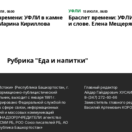
УФЛИ
Я , 06:00
15 ИЮЛЯ , 06:00
времени: УФЛИ в камне
Браслет времени: УФЛИ
 Марина Кириллова
и слове. Елена Мещеря
Рубрика "Еда и напитки"
Истоки» (Республика Башкортостан, г.
Главный редактор
формационно-публицистический
Айдар Гайдарович ХУСА
ьник, выходит с января 1991 г.
8-(347) 272-60-66
рировано Федеральной службой по
Заместитель главного ре
в сфере связи, информационных
Василий Артемович КОР
ий и массовых коммуникаций
НАДЗОР)УЧРЕДИТЕЛИ: агентство
 СМИ РБ, РОО Союз писателей РБ, АО
публика Башкортостан»