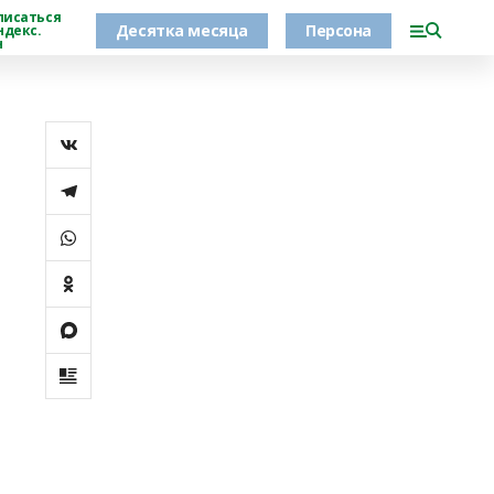
писаться
Десятка месяца
Персона
ндекс.
н