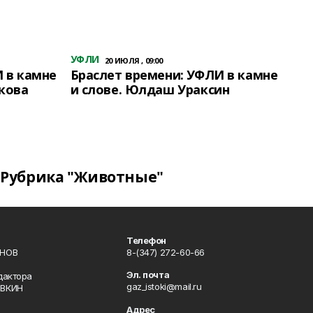
УФЛИ
20 ИЮЛЯ , 09:00
 в камне
Браслет времени: УФЛИ в камне
кова
и слове. Юлдаш Ураксин
Рубрика "Животные"
Телефон
ИНОВ
8-(347) 272-60-66
Эл. почта
дактора
gaz_istoki@mail.ru
ОВКИН
Адрес