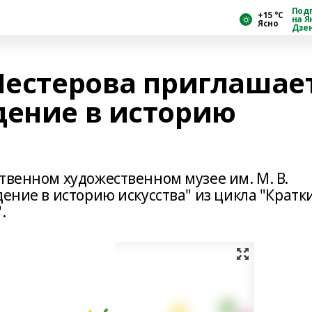
Под
+15 °С
на Я
Ясно
Дзе
 Нестерова приглашае
дение в историю
твенном художественном музее им. М. В.
дение в историю искусства" из цикла "Кратк
.