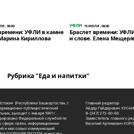
УФЛИ
Я , 06:00
15 ИЮЛЯ , 06:00
времени: УФЛИ в камне
Браслет времени: УФЛИ
 Марина Кириллова
и слове. Елена Мещеря
Рубрика "Еда и напитки"
Истоки» (Республика Башкортостан, г.
Главный редактор
формационно-публицистический
Айдар Гайдарович ХУСА
ьник, выходит с января 1991 г.
8-(347) 272-60-66
рировано Федеральной службой по
Заместитель главного ре
в сфере связи, информационных
Василий Артемович КОР
ий и массовых коммуникаций
НАДЗОР)УЧРЕДИТЕЛИ: агентство