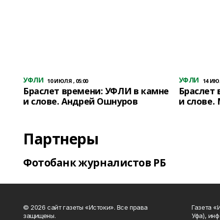
УФЛИ
УФЛИ
10 ИЮЛЯ , 05:00
14 ИЮЛ
Браслет времени: УФЛИ в камне
Браслет 
и слове. Андрей Ошнуров
и слове.
Партнеры
Фотобанк журналистов РБ
© 2026 сайт газеты «Истоки». Все права
Газета «
защищены.
Уфа), ин