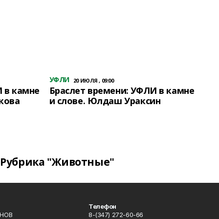
УФЛИ
20 ИЮЛЯ , 09:00
 в камне
Браслет времени: УФЛИ в камне
кова
и слове. Юлдаш Ураксин
Рубрика "Животные"
Телефон
ИНОВ
8-(347) 272-60-66