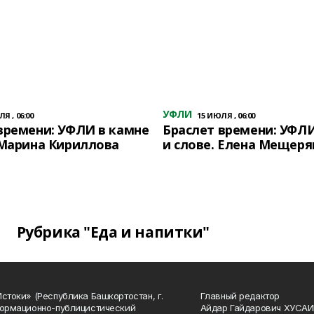
УФЛИ
Я , 06:00
15 ИЮЛЯ , 06:00
времени: УФЛИ в камне
Браслет времени: УФЛИ
 Марина Кириллова
и слове. Елена Мещеря
Рубрика "Еда и напитки"
Истоки» (Республика Башкортостан, г.
Главный редактор
формационно-публицистический
Айдар Гайдарович ХУСА