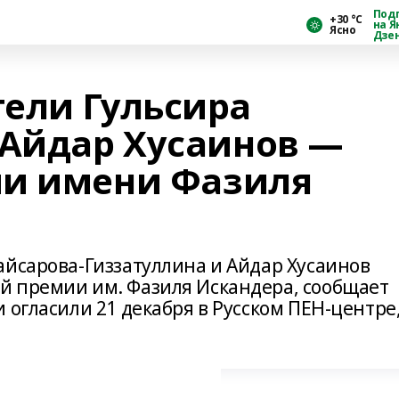
Под
+30 °С
на Я
Ясно
Дзе
ели Гульсира
 Айдар Хусаинов —
ии имени Фазиля
айсарова-Гиззатуллина и Айдар Хусаинов
й премии им. Фазиля Искандера, сообщает
 огласили 21 декабря в Русском ПЕН-центре