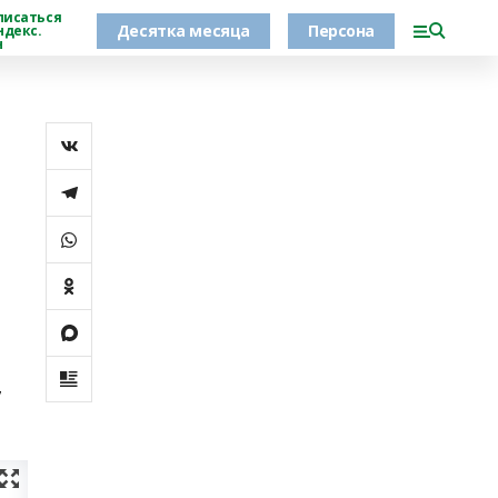
писаться
Десятка месяца
Персона
ндекс.
н
,