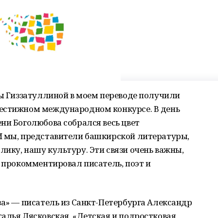
ры Гиззатуллиной в моем переводе получили
естижном международном конкурсе. В день
ни Боголюбова собрался весь цвет
И мы, представители башкирской литературы,
ику, нашу культуру. Эти связи очень важны,
— прокомментировал писатель, поэт и
за» — писатель из Санкт-Петербурга Александр
алья Лясковская, «Детская и подростковая