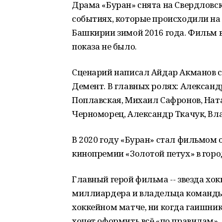
Драма «Буран» снята на Свердловс
событиях, которые происходили на
Башкирии зимой 2016 года. Фильм вы
показа не было.
Сценарий написал Айдар Акманов с
Демент. В главных ролях: Александ
Поплавская, Михаил Сафронов, Нат
Черноморец, Александр Ткачук, Вл
В 2020 году «Буран» стал фильмом 
кинопремии «Золотой петух» в горо
Главный герой фильма -- звезда хо
миллиардера и владельца команды,
хоккейном матче, ни когда гаишник
хочет оформить всё «по правилам»