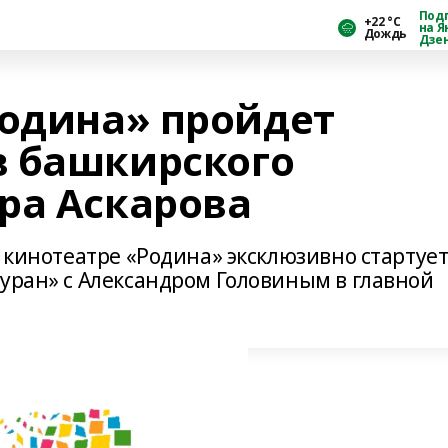
Под
+22 °С
на Я
Дождь
Дзе
Родина» пройдет
в башкирского
ра Аскарова
в кинотеатре «Родина» эксклюзивно стартуе
Буран» с Александром Головиным в главной