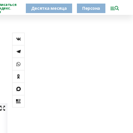
писаться
Десятка месяца
Персона
ндекс.
н
т