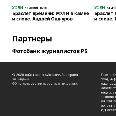
УФЛИ
УФЛИ
10 ИЮЛЯ , 05:00
14 ИЮЛ
Браслет времени: УФЛИ в камне
Браслет 
и слове. Андрей Ошнуров
и слове.
Партнеры
Фотобанк журналистов РБ
© 2026 сайт газеты «Истоки». Все права
Газета «
защищены.
Уфа), ин
Об использовании персональных данных
еженедел
Зарегист
надзору 
технолог
(РОСКОМ
печати и
ИД «Рес