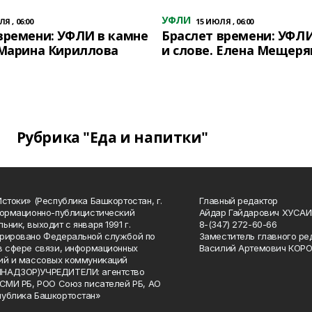
УФЛИ
Я , 06:00
15 ИЮЛЯ , 06:00
времени: УФЛИ в камне
Браслет времени: УФЛИ
 Марина Кириллова
и слове. Елена Мещеря
Рубрика "Еда и напитки"
Истоки» (Республика Башкортостан, г.
Главный редактор
формационно-публицистический
Айдар Гайдарович ХУСА
ьник, выходит с января 1991 г.
8-(347) 272-60-66
рировано Федеральной службой по
Заместитель главного ре
в сфере связи, информационных
Василий Артемович КОР
ий и массовых коммуникаций
НАДЗОР)УЧРЕДИТЕЛИ: агентство
 СМИ РБ, РОО Союз писателей РБ, АО
публика Башкортостан»