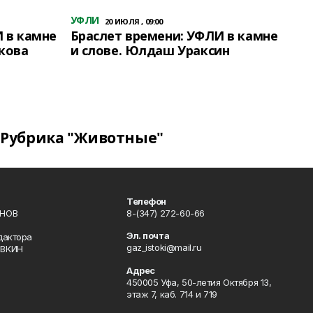
УФЛИ
20 ИЮЛЯ , 09:00
 в камне
Браслет времени: УФЛИ в камне
кова
и слове. Юлдаш Ураксин
Рубрика "Животные"
Телефон
ИНОВ
8-(347) 272-60-66
Эл. почта
дактора
gaz_istoki@mail.ru
ОВКИН
Адрес
450005 Уфа, 50-летия Октября 13,
этаж 7, каб. 714 и 719