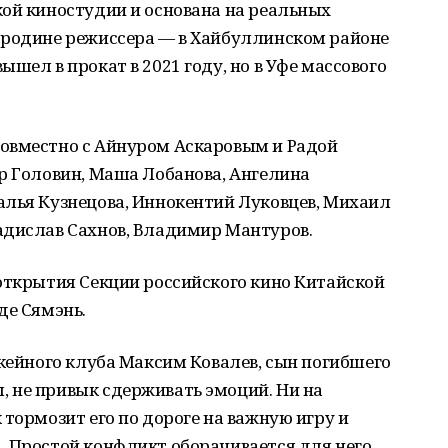
кой киностудии и основана на реальных
 родине режиссера — в Хайбуллинском районе
шел в прокат в 2021 году, но в Уфе массового
овместно с Айнуром Аскаровым и Радой
р Головин, Маша Лобанова, Ангелина
алья Кузнецова, Иннокентий Луковцев, Михаил
адислав Сахнов, Владимир Мантуров.
открытия Секции российского кино Китайской
де Сямэнь.
ккейного клуба Максим Ковалев, сын погибшего
 не привык сдерживать эмоций. Ни на
 тормозит его по дороге на важную игру и
… Простой конфликт оборачивается для него