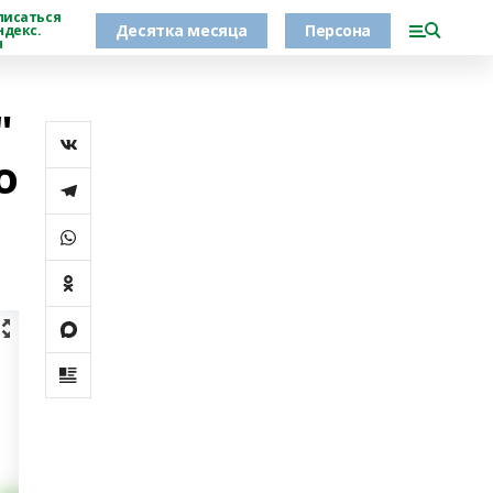
писаться
Десятка месяца
Персона
ндекс.
н
"
о