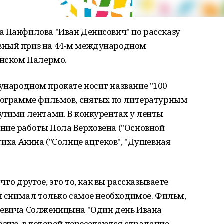
а Панфилова "Иван Денисович" по рассказу
вный приз на 44-м международном
ьянском Палермо.
ународном прокате носит название "100
программе фильмов, снятых по литературным
угими лентами. В конкурентах у ленты
ние работы Пола Верховена ("Основной
тиха Акина ("Солнце ацтеков", "Душевная
ечто другое, это то, как вы рассказываете
он снимал только самое необходимое. Фильм,
аевича Солженицына "Один день Ивана
оэзию, в которой пересекаются страдание,