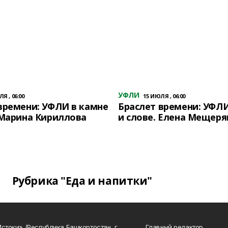
УФЛИ
Я , 06:00
15 ИЮЛЯ , 06:00
времени: УФЛИ в камне
Браслет времени: УФЛИ
 Марина Кириллова
и слове. Елена Мещеря
Рубрика "Еда и напитки"
Истоки» (Республика Башкортостан, г.
Главный редактор