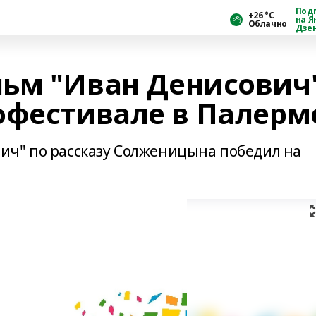
Под
+26 °С
на Я
Облачно
Дзе
ьм "Иван Денисович
офестивале в Палерм
ич" по рассказу Солженицына победил на