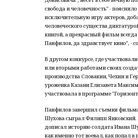
свобода и человечность" - пояснил
исключительную игру актеров, доба
человеческого существа диктатурой
книгой, а прекрасный фильм всегд
Панфилов, да здравствует кино", -
В другом конкурсе, где участвовал
или вторыми работами своих созда
производства Словакии, Чехии и Ге
уроженка Казани Елизавета Максимо
участвовала в программе "Горизон
Панфилов завершил съемки фильма 
Шухова сыграл Филипп Янковский. 
дописал историю солдата Ивана Шух
как именно тот воевал, как попал в 