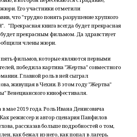
о жюри. Его участники отметили
вив, что "трудно понять разрушение хрупкого
". "Прекрасная книга всегда будет прекрасная
а будет прекрасным фильмом. Да здравствует
 сообщили члены жюри.
и пять фильмов, которые являются первыми
телей, победила картина "Жертва" совместного
рмании. Главной роль в ней сыграл
ва, живущая в Чехии. В этом году "Жертва"
ты" Венецианского кинофестиваля.
в мае 2019 года. Роль Ивана Денисовича
Как режиссер и автор сценария Панфилов
ова, рассказав больше подробностей о том,
плен, как бежал из него, как попал в лагерь.