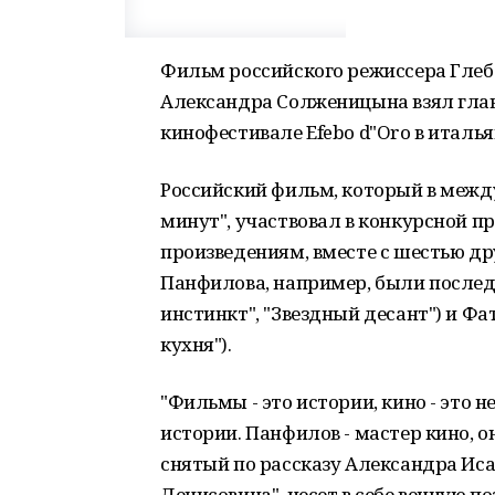
Фильм российского режиссера Глеб
Александра Солженицына взял гла
кинофестивале Efebo d"Oro в итал
Российский фильм, который в межд
минут", участвовал в конкурсной 
произведениям, вместе с шестью др
Панфилова, например, были послед
инстинкт", "Звездный десант") и Фа
кухня").
"Фильмы - это истории, кино - это н
истории. Панфилов - мастер кино, 
снятый по рассказу Александра Ис
Денисовича", несет в себе вечную п