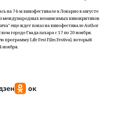
ь на 74-м кинофестивале в Локарно в августе
риз международных независимых кинокритиков
овича" еще ждет показ на кинофестивале Author
анском городе Гвадалахара с 17 по 20 ноября.
программу Life Fest Film Festival, который
4 ноября.