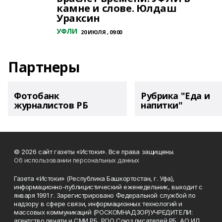
камне и слове. Юлдаш
Ураксин
УФЛИ
20 ИЮЛЯ , 09:00
Партнеры
Фотобанк
Рубрика "Еда и
журналистов РБ
напитки"
© 2026 сайт газеты «Истоки». Все права защищены.
Об использовании персональных данных
Газета «Истоки» (Республика Башкортостан, г. Уфа),
информационно-публицистический еженедельник, выходит с
января 1991 г. Зарегистрировано Федеральной службой по
надзору в сфере связи, информационных технологий и
массовых коммуникаций (РОСКОМНАДЗОР)УЧРЕДИТЕЛИ:
агентство печати и СМИ РБ, РОО Союз писателей РБ, АО ИД