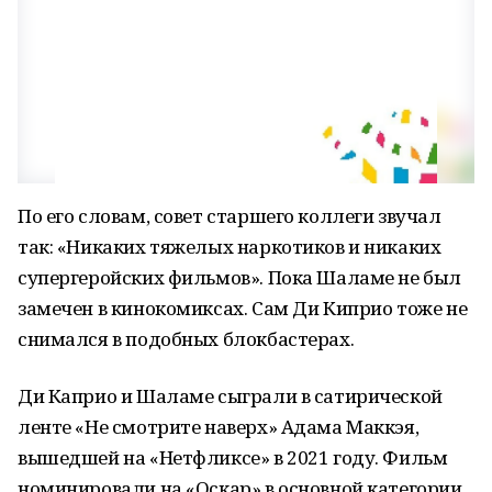
По его словам, совет старшего коллеги звучал
так: «Никаких тяжелых наркотиков и никаких
супергеройских фильмов». Пока Шаламе не был
замечен в кинокомиксах. Сам Ди Киприо тоже не
снимался в подобных блокбастерах.
Ди Каприо и Шаламе сыграли в сатирической
ленте «Не смотрите наверх» Адама Маккэя,
вышедшей на «Нетфликсе» в 2021 году. Фильм
номинировали на «Оскар» в основной категории.