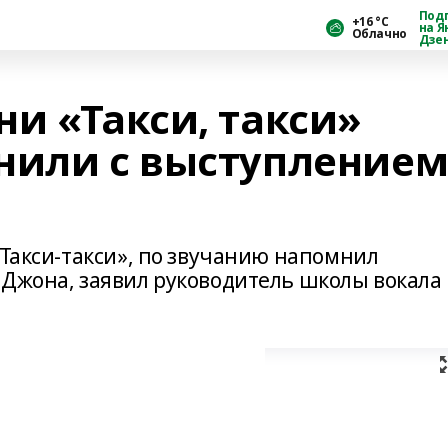
Под
+16 °С
на Я
Облачно
Дзе
и «Такси, такси»
нили с выступление
«Такси-такси», по звучанию напомнил
 Джона, заявил руководитель школы вокала