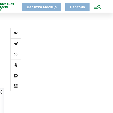
писаться
Десятка месяца
Персона
ндекс.
н
м