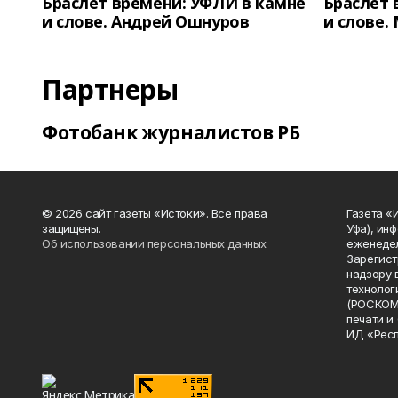
Браслет времени: УФЛИ в камне
Браслет 
и слове. Андрей Ошнуров
и слове.
Партнеры
Фотобанк журналистов РБ
© 2026 сайт газеты «Истоки». Все права
Газета «
защищены.
Уфа), ин
Об использовании персональных данных
еженедел
Зарегист
надзору 
технолог
(РОСКОМ
печати и
ИД «Рес