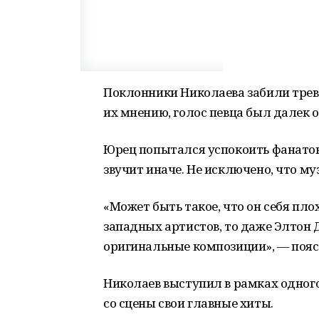
Поклонники Николаева забили трев
их мнению, голос певца был далек о
Юрец попытался успокоить фанатов.
звучит иначе. Не исключено, что м
«Может быть такое, что он себя пл
западных артистов, то даже Элтон 
оригинальные композиции», ― поясн
Николаев выступил в рамках одного
со сцены свои главные хиты.