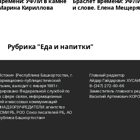
времени: УФЛИ в камне
Браслет времени: УФЛИ
 Марина Кириллова
и слове. Елена Мещеря
Рубрика "Еда и напитки"
Истоки» (Республика Башкортостан, г.
Главный редактор
формационно-публицистический
Айдар Гайдарович ХУСА
ьник, выходит с января 1991 г.
8-(347) 272-60-66
рировано Федеральной службой по
Заместитель главного ре
в сфере связи, информационных
Василий Артемович КОР
ий и массовых коммуникаций
НАДЗОР)УЧРЕДИТЕЛИ: агентство
 СМИ РБ, РОО Союз писателей РБ, АО
публика Башкортостан»