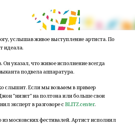
огу, услышав живое выступление артиста. По
т идеала.
 Он указал, что живое исполнение всегда
узыканта подвела аппаратура.
охо слышит. Если мы возьмем в пример
Джон "низит" на полтона или больше свои
ил эксперт в разговоре с
BLITZ.center
.
 из московских фестивалей. Артист исполнил