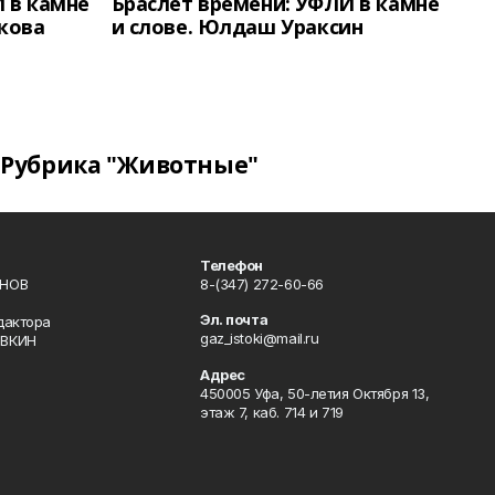
 в камне
Браслет времени: УФЛИ в камне
кова
и слове. Юлдаш Ураксин
Рубрика "Животные"
Телефон
ИНОВ
8-(347) 272-60-66
Эл. почта
дактора
gaz_istoki@mail.ru
ОВКИН
Адрес
450005 Уфа, 50-летия Октября 13,
этаж 7, каб. 714 и 719