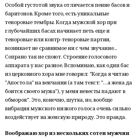
Особой густотой звука отличается пение басов и
баритонов. Кроме того, есть уникальные
теноровые тембры. Когда мужской хор при
глубочайших басах начинает петь еще и
теноровые или контр-теноровые партии,
возникает не сравнимое ни с чем звучание...
Сопрано так не споют. Строение голосового
аппарата у нас разное. Вспоминаю, как один бас
из церковного хора мне говорил: "Когда я читаю
"Апостола" на венчании (а там текст: "…а жена да
боится своего мужа"), у меня невесты падают в
обморок". Это, конечно, шутка, но, вообще
вибрация мужского низкого голоса очень сильно
воздействует на женскую природу. Это правда.
Воображаю хор из нескольких сотен мужчин