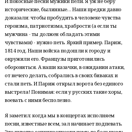
И покосные песни мужики пели. Я уж не беру
исторические, былинные… Наши предки давно
доказали: чтобы пробудить в человеке чувства
героизма, патриотизма, храбрости (а если ты
мужчина - ты должен обладать этими
чувствами) - нужно петь. Яркий пример. Париж,
1814 год. Наши войска подошли к городу и
окружили его. Французы приготовились
обороняться. А наши казачки, в ожидании атаки,
от нечего делать, собрались в своих биваках и
стали петь. И Париж открыл ворота без единого
выстрела! Понимая: если у русских такие хоры,
воевать с ними бесполезно.
Я заметил: когда мы в концертах исполняем
песни, известные всем, зал начинает подпевать.
Это чувство сопричастности чему-то большому,