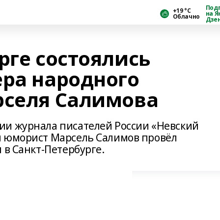
Под
+19 °С
на Я
Облачно
Дзе
рге состоялись
ера народного
рселя Салимова
ии журнала писателей России «Невский
и юморист Марсель Салимов провёл
 в Санкт-Петербурге.