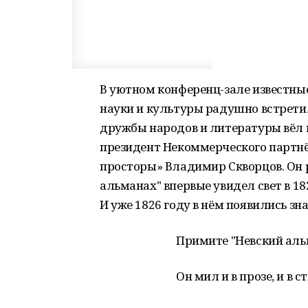
В уютном конференц-зале известны
науки и культуры радушно встретил
дружбы народов и литературы вёл 
президент Некоммерческого партн
просторы» Владимир Скворцов. Он р
альманах" впервые увидел свет в 18
И уже 1826 году в нём появились з
Примите "Невский альма
Он мил и в прозе, и в сти