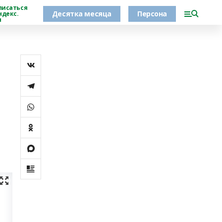
писаться
Десятка месяца
Персона
ндекс.
н