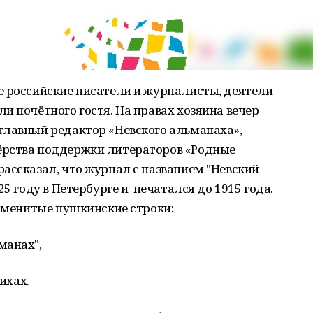
е российские писатели и журналисты, деятели
и почётного гостя. На правах хозяина вечер
главный редактор «Невского альманаха»,
ёрства поддержки литераторов «Родные
ассказал, что журнал с названием "Невский
25 году в Петербурге и печатался до 1915 года.
наменитые пушкинские строки:
нах",
хах.