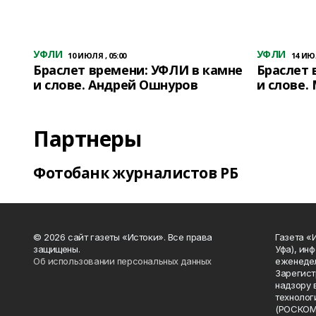
УФЛИ
УФЛИ
10 ИЮЛЯ , 05:00
14 ИЮЛ
Браслет времени: УФЛИ в камне
Браслет 
и слове. Андрей Ошнуров
и слове.
Партнеры
Фотобанк журналистов РБ
© 2026 сайт газеты «Истоки». Все права
Газета «
защищены.
Уфа), ин
Об использовании персональных данных
еженедел
Зарегист
надзору 
технолог
(РОСКОМ