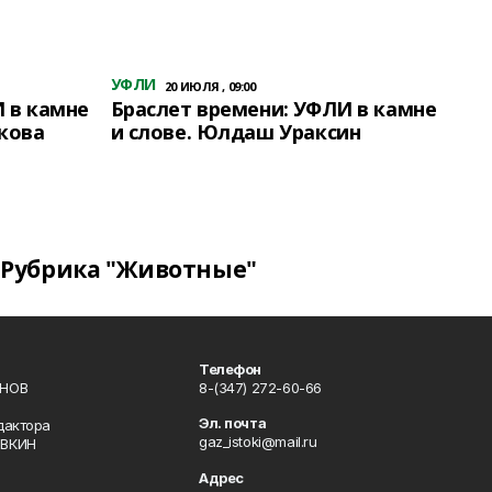
УФЛИ
20 ИЮЛЯ , 09:00
 в камне
Браслет времени: УФЛИ в камне
кова
и слове. Юлдаш Ураксин
Рубрика "Животные"
Телефон
ИНОВ
8-(347) 272-60-66
Эл. почта
дактора
gaz_istoki@mail.ru
ОВКИН
Адрес