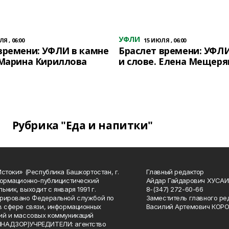
УФЛИ
Я , 06:00
15 ИЮЛЯ , 06:00
времени: УФЛИ в камне
Браслет времени: УФЛИ
 Марина Кириллова
и слове. Елена Мещеря
Рубрика "Еда и напитки"
Истоки» (Республика Башкортостан, г.
Главный редактор
формационно-публицистический
Айдар Гайдарович ХУСА
ьник, выходит с января 1991 г.
8-(347) 272-60-66
рировано Федеральной службой по
Заместитель главного ре
в сфере связи, информационных
Василий Артемович КОР
ий и массовых коммуникаций
НАДЗОР)УЧРЕДИТЕЛИ: агентство