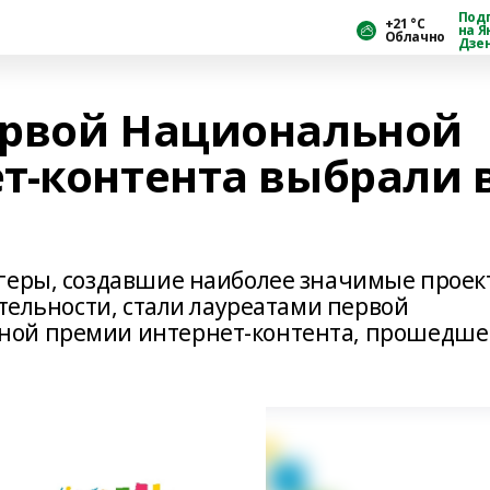
Под
+21 °С
на Я
Облачно
Дзе
ервой Национальной
т-контента выбрали 
огеры, создавшие наиболее значимые прое
ительности, стали лауреатами первой
ной премии интернет-контента, прошедше