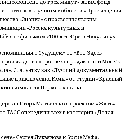
 видеоконтент до трех минут» занял фонд
ни — это вы». Лучшим в области «Просвещения
бщество «Знание» с просветительским
оминации «Россия культурных и
ife.ru с фильмом «100 лет Юрию Никулину».
споминания о будущем» от «Вот-Здесь
 производства «Проспект продакшн» и More.tv
иала». Статуэтку как «Лучший документальный
льные приключения Юмы» от студии «Красный
 кинокомпании Первого канала.
держал Игорь Матвиенко с проектом «Жить».
от ТАСС опередили всех в категории «Делая
ене» Сергея Лукьянова и Sprite Media.