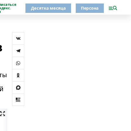
писаться
Десятка месяца
Персона
ндекс.
н
в
кты
й