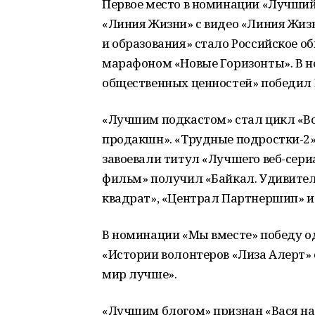
Первое место в номинации «Лучший
«Линия Жизни» с видео «Линия Жиз
и образования» стало Российское о
марафоном «Новые Горизонты». В н
общественных ценностей» победил L
«Лучшим подкастом» стал цикл «Во
продакшн». «Трудные подростки-2»
завоевали титул «Лучшего веб-сер
фильм» получил «Байкал. Удивите
квадрат», «Централ Партнершип» и
В номинации «Мы вместе» победу о
«Истории волонтеров «Лиза Алерт» 
мир лучше».
«Лучшим блогом» признан «Вася на с