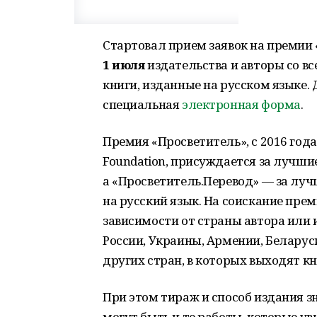
Стартовал прием заявок на премии 
1 июля
издательства и авторы со вс
книги, изданные на русском языке.
специальная
электронная форма
.
Премия «Просветитель», с 2016 год
Foundation, присуждается за лучши
а «Просветитель.Перевод» — за лу
на русский язык. На соискание пре
зависимости от страны автора или и
России, Украины, Армении, Беларуси
других стран, в которых выходят кн
При этом тираж и способ издания 
могут быть и те работы, которые у