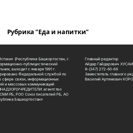
Рубрика "Еда и напитки"
Истоки» (Республика Башкортостан, г.
Главный редактор
формационно-публицистический
Айдар Гайдарович ХУСА
ьник, выходит с января 1991 г.
8-(347) 272-60-66
рировано Федеральной службой по
Заместитель главного ре
в сфере связи, информационных
Василий Артемович КОР
ий и массовых коммуникаций
НАДЗОР)УЧРЕДИТЕЛИ: агентство
 СМИ РБ, РОО Союз писателей РБ, АО
публика Башкортостан»