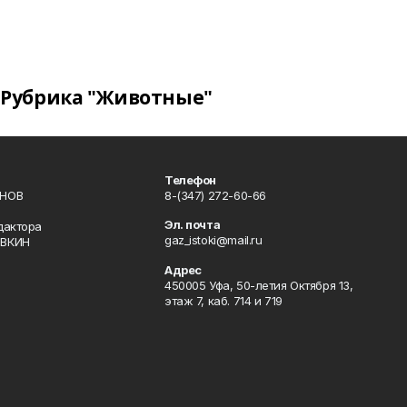
Рубрика "Животные"
Телефон
ИНОВ
8-(347) 272-60-66
Эл. почта
дактора
gaz_istoki@mail.ru
ОВКИН
Адрес
450005 Уфа, 50-летия Октября 13,
этаж 7, каб. 714 и 719