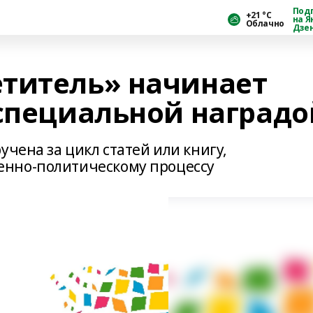
Под
+21 °С
на Я
Облачно
Дзе
титель» начинает
 специальной наградо
учена за цикл статей или книгу,
венно-политическому процессу