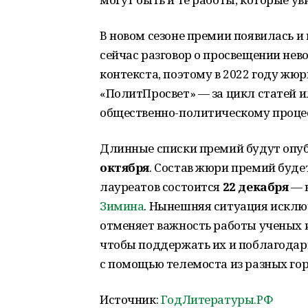
В новом сезоне премии появилась и
сейчас разговор о просвещении нев
контекста, поэтому в 2022 году жю
«ПолитПросвет» — за цикл статей 
общественно-политическому процес
Длинные списки премий будут оп
октября
. Состав жюри премий буде
лауреатов состоится
22 декабря
— в
Зимина
. Нынешняя ситуация исклю
отменяет важность работы ученых 
чтобы поддержать их и поблагодари
с помощью телемоста из разных го
Источник:
ГодЛитературы.РФ