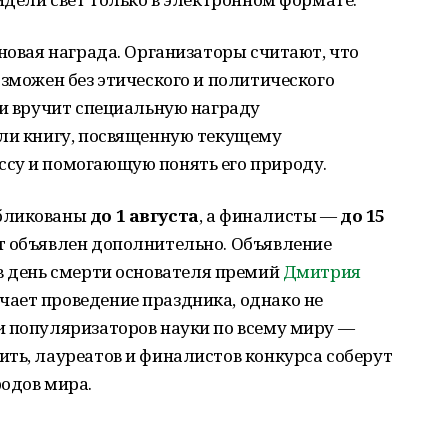
 новая награда. Организаторы считают, что
озможен без этического и политического
ри вручит специальную награду
или книгу, посвященную текущему
су и помогающую понять его природу.
убликованы
до 1 августа
, а финалисты —
до 15
т объявлен дополнительно. Объявление
 день смерти основателя премий
Дмитрия
чает проведение праздника, однако не
и популяризаторов науки по всему миру —
ть, лауреатов и финалистов конкурса соберут
родов мира.