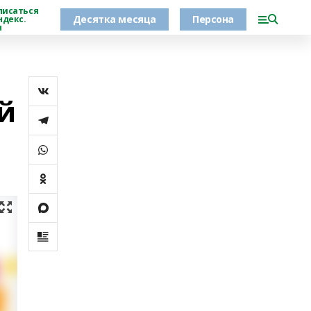
писаться
Десятка месяца
Персона
ндекс.
н
й