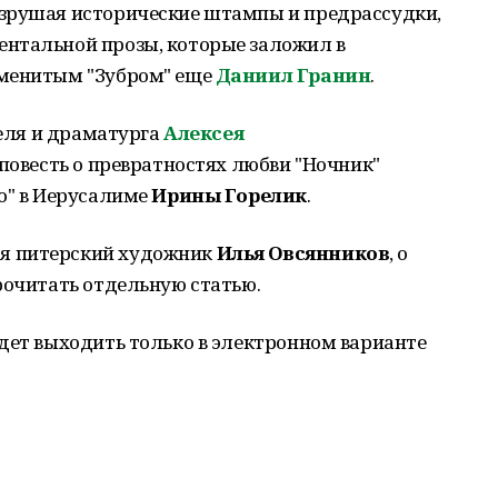
азрушая исторические штампы и предрассудки,
нтальной прозы, которые заложил в
аменитым "Зубром" еще
Даниил Гранин
.
теля и драматурга
Алексея
 повесть о превратностях любви "Ночник"
о" в Иерусалиме
Ирины Горелик
.
я питерский художник
Илья Овсянников
, о
рочитать отдельную статью.
дет выходить только в электронном варианте