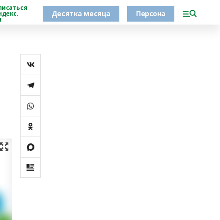
писаться
Десятка месяца
Персона
ндекс.
н