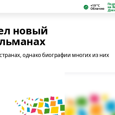
Под
+19 °С
на Я
Облачно
Дзе
ел новый
альманах
странах, однако биографии многих из них