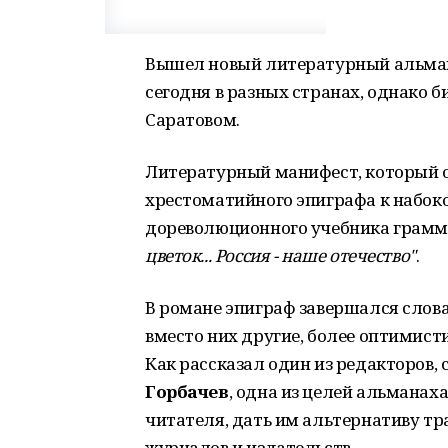
Вышел новый литературный альман
сегодня в разных странах, однако б
Саратовом.
Литературный манифест, который о
хрестоматийного эпиграфа к набоко
дореволюционного учебника грам
цветок... Россия - наше отечество"
.
В романе эпиграф завершался слова
вместо них другие, более оптимисти
Как рассказал один из редакторов,
Горбачев
, одна из целей альманах
читателя, дать им альтернативу т
журналов и издательств.