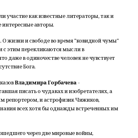
и участие как известные литераторы, так и
ее интересные авторы.
. О жизни и свободе во время "ковидной чумы"
 и с этим перекликаются мысли в
что даже в одиночестве человек не чувствует
утствие Бога.
сказов
Владимира Горбачева
-
вшая писать о чудаках и изобретателях, а
м репортером, и астрофизик Чижиков,
ания всех хотя бы однажды встреченных им
рошедшего через две мировые войны,