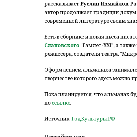
рассказывает
Руслан Измайлов
. Р
автор продолжает традиции докуме
современной литературе своим зн
Есть в сборнике и новая пьеса писа
Слаповского
"Гамлет-XXI", а также
режиссера, создателя театра "Микр
Оформлением альманаха занималс
творчестве которого здесь можно п
Пока планируется, что альманах бу
по
ссылке
.
Источник:
ГодКультуры.РФ
Читайте нас