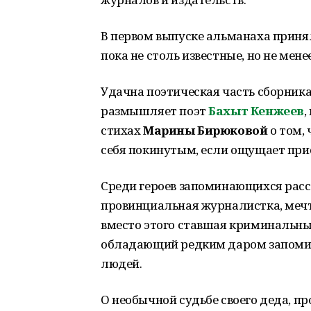
В первом выпуске альманаха принял
пока не столь известные, но не мен
Удачна поэтическая часть сборника
размышляет поэт
Бахыт Кенжеев
,
стихах
Марины Бирюковой
о том, 
себя покинутым, если ощущает прис
Среди героев запоминающихся рас
провинциальная журналистка, мечта
вместо этого ставшая криминальны
обладающий редким даром запомин
людей.
О необычной судьбе своего деда, п