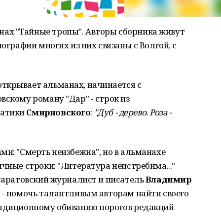
ах "Тайные тропы". Авторы сборника живут
иографии многих из них связаны с Волгой, с
ткрывает альманах, начинается с
вскому роману "Дар" - строк из
матики
Смирновского
:
"Дуб - дерево. Роза -
ми: "Смерть неизбежна", но в альманахе
чные строки: "Литература неистребима..."
 саратовский журналист и писатель
Владимир
а - помочь талантливым авторам найти своего
радиционному обиванию порогов редакций