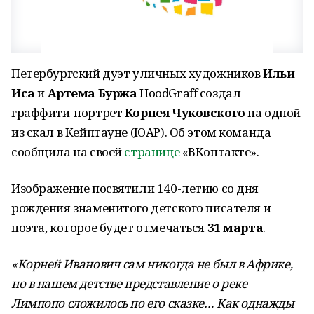
Петербургский дуэт уличных художников
Ильи
Иса
и
Артема Буржа
HoodGraff создал
граффити-портрет
Корнея Чуковского
на одной
из скал в Кейптауне (ЮАР). Об этом команда
сообщила на своей
странице
«ВКонтакте».
Изображение посвятили 140-летию со дня
рождения знаменитого детского писателя и
поэта, которое будет отмечаться
31 марта
.
«Корней Иванович сам никогда не был в Африке,
но в нашем детстве представление о реке
Лимпопо сложилось по его сказке… Как однажды