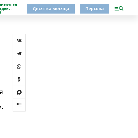
писаться
Десятка месяца
Персона
ндекс.
н
я
.