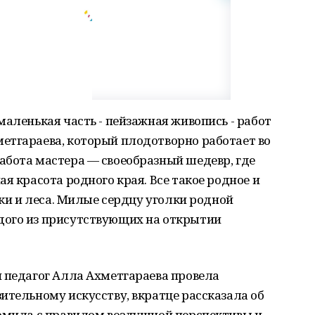
маленькая часть - пейзажная живопись - работ
етгараева, который плодотворно работает во
абота мастера — своеобразный шедевр, где
я красота родного края. Все такое родное и
еки и леса. Милые сердцу уголки родной
дого из присутствующих на открытии
 педагог Алла Ахметгараева провела
ительному искусству, вкратце рассказала об
комила с правилом воздушной перспективы и