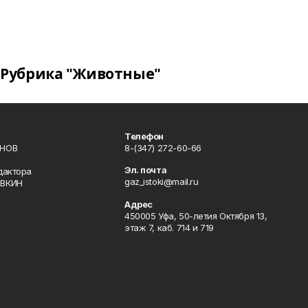
Рубрика "Животные"
Телефон
ИНОВ
8-(347) 272-60-66
Эл. почта
дактора
gaz_istoki@mail.ru
ОВКИН
Адрес
450005 Уфа, 50-летия Октября 13,
этаж 7, каб. 714 и 719