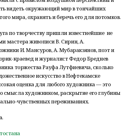
меть видеть окружающий мир в тончайших
того мира, охранять и беречь его для потомков.
руга по творчеству пришли известнейшие не
ами мастера живописи В. Сирин, А.
жники И. Мансуров, А. Мубаракзянов, поэт и
торик-краевед и журналист Федор Бреднев
вника торжества Рауфа Лутфиевича, сколько
удожественное искусство в Нефтекамске
ысокая оценка для любого художника — это
о смысла художником, раскрытие его глубины
нально-чувственных переживаниях.
а.
тостана