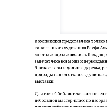
В экспозиции представлена только 
талантливого художника Рауфа Ахм
многих жанрах живописи. Каждая р
запечатлена вся мощь и первозданна
близкое: горы и долины, деревья, р
природы нашел отклик в душе каж
выставки.
Для гостей библиотеки живописец и
небольшой мастер-класс по изобраз
истории пейзажа в живописи, озна