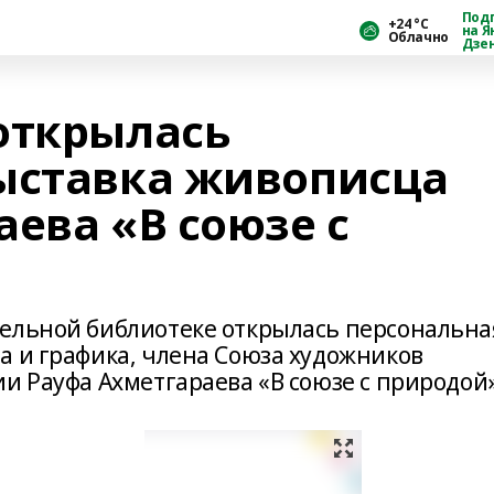
Под
+24 °С
на Я
Облачно
Дзе
открылась
ыставка живописца
ева «В союзе с
дельной библиотеке открылась персональна
а и графика, члена Союза художников
и Рауфа Ахметгараева «В союзе с природой»