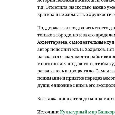
т.д. Отметила, насколько важно у
красках и не забывать о хрупкости э
Поддержать и поздравить своего д
только в городе, но и за его предел
Ахметгараева, самодеятельные худо
автор исполнитель Н. Хохряков. Ис
рассказал о значимости работ вино
много он сделал для того, чтобы х
развивалось и процветало. Самая в
понимание и приятие передаваемог
души, единение с ним в его эмоцио
Выставка продлится до конца март
Источник:
Культурный мир Башкор