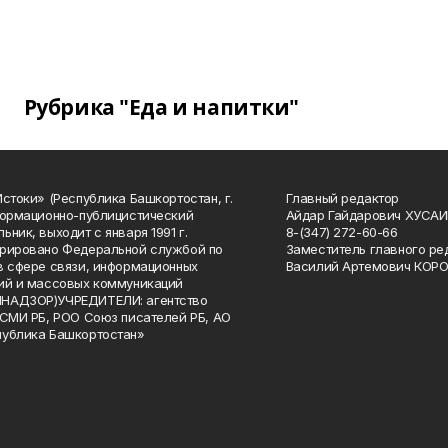
Рубрика "Еда и напитки"
Истоки» (Республика Башкортостан, г.
Главный редактор
формационно-публицистический
Айдар Гайдарович ХУСА
ьник, выходит с января 1991 г.
8-(347) 272-60-66
рировано Федеральной службой по
Заместитель главного ре
в сфере связи, информационных
Василий Артемович КОР
ий и массовых коммуникаций
НАДЗОР)УЧРЕДИТЕЛИ: агентство
 СМИ РБ, РОО Союз писателей РБ, АО
публика Башкортостан»