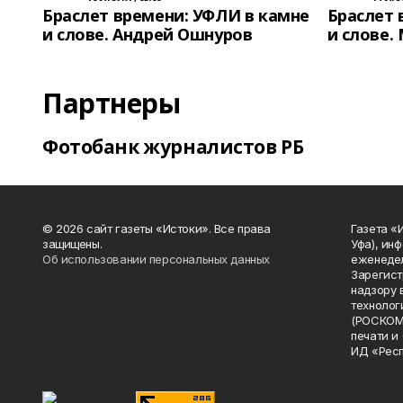
Браслет времени: УФЛИ в камне
Браслет 
и слове. Андрей Ошнуров
и слове.
Партнеры
Фотобанк журналистов РБ
© 2026 сайт газеты «Истоки». Все права
Газета «
защищены.
Уфа), ин
Об использовании персональных данных
еженедел
Зарегист
надзору 
технолог
(РОСКОМ
печати и
ИД «Рес