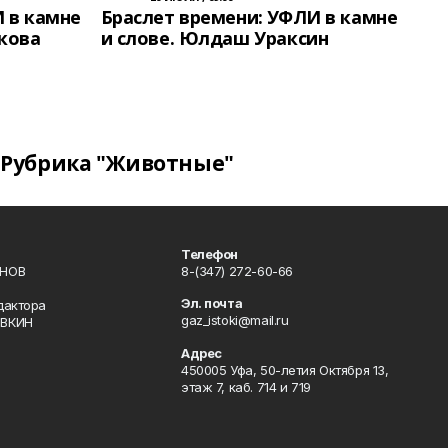
 в камне
Браслет времени: УФЛИ в камне
кова
и слове. Юлдаш Ураксин
Рубрика "Животные"
Телефон
ИНОВ
8-(347) 272-60-66
Эл. почта
дактора
gaz_istoki@mail.ru
ОВКИН
Адрес
450005 Уфа, 50-летия Октября 13,
этаж 7, каб. 714 и 719