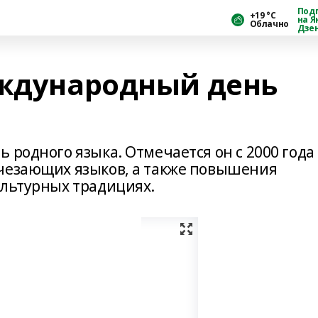
Под
+19 °С
на Я
Облачно
Дзе
еждународный день
 родного языка. Отмечается он с 2000 года 
счезающих языков, а также повышения
ультурных традициях.