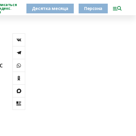
писаться
Десятка месяца
Персона
ндекс.
н
с