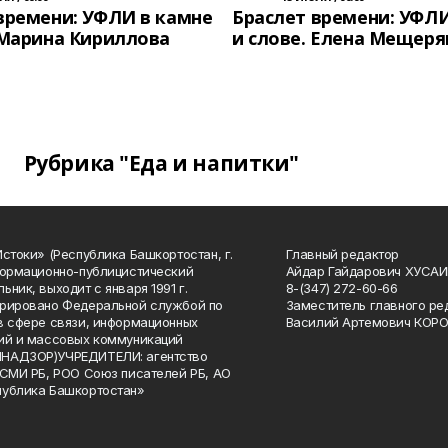
времени: УФЛИ в камне
Браслет времени: УФЛИ
 Марина Кириллова
и слове. Елена Мещеря
Рубрика "Еда и напитки"
Истоки» (Республика Башкортостан, г.
Главный редактор
формационно-публицистический
Айдар Гайдарович ХУСА
ьник, выходит с января 1991 г.
8-(347) 272-60-66
рировано Федеральной службой по
Заместитель главного ре
в сфере связи, информационных
Василий Артемович КОР
ий и массовых коммуникаций
НАДЗОР)УЧРЕДИТЕЛИ: агентство
 СМИ РБ, РОО Союз писателей РБ, АО
публика Башкортостан»