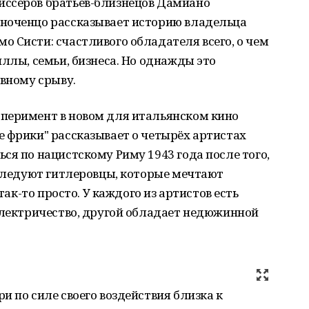
иссеров братьев-близнецов Дамиано
ноченцо рассказывает историю владельца
 Систи: счастливого обладателя всего, о чем
иллы, семьи, бизнеса. Но однажды это
рвному срыву.
перимент в новом для итальянском кино
 фрики" рассказывает о четырёх артистах
ся по нацистскому Риму 1943 года после того,
еследуют гитлеровцы, которые мечтают
 так-то просто. У каждого из артистов есть
электричество, другой обладает недюжинной
и по силе своего воздействия близка к