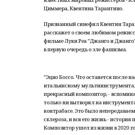
Циммера, Квентина Тарантино.
Признанный синефил Квентин Тарант
расскажет о своем любимом режисс
фильме Луки Реа "Джанго и Джанго
в первую очередь о зле фашизма.
"Эцио Боссо. Что останется после 
итальянскому мультиинструментали
прекрасный композитор, - вспомина
только ни вытворял на инструментах
контрабасе. Это было непередаваем
склероза, и вся его жизнь - истори
Композитор ушел из жизни в 2020 го