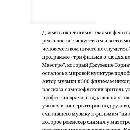
Двумя важнейшими темами фестивал
реальности с искусством и всевозмо
человечеством ничего не случится.
программе - три фильма о людях и
Маэстро", который Джузеппе Торна
осталось в мировой культуре подоб
Автор музыки к 500 фильмам никогда
рассказа-саморефлексии зритель уз
профессии врача, поддался на угов
учился в консерватории под руков
считавшего музыку к фильмам "низ
которое режиссер снимал у маэстр
известных мировых режиссеров - Кл