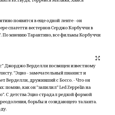
ино появится в еще одной ленте - он
ере спагетти-вестернов Серджо Корбуччи в
". По мнению Тарантино, все фильмы Корбуччи
нас" Джорджо Верделли посвящен известному
сту. "Эцио - замечательный пианист и
ет Верделли, друживший с Боссо. - Что он
: помню, как он "запилил" Led Zeppelin на
о". С детства Эцио страдал редкой формой
я преодоления, борьбы и созидающего таланта.
ду.