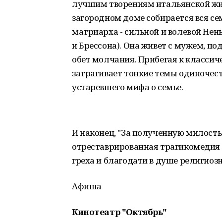
лучшим творениям итальянской жи
загородном доме собирается вся се
матриарха - сильной и волевой Нен
и Брессона). Она живет с мужем, по
обет молчания. Прибегая к класси
затрагивает тонкие темы одиночест
устаревшего мифа о семье.
И наконец, "За полученную милость
отреставрированная трагикомедия 1
греха и благодати в душе религиозн
Афиша
Кинотеатр "Октябрь"