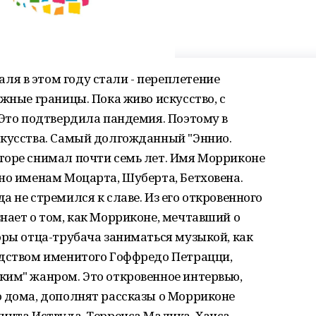
я в этом году стали - переплетение
жные границы. Пока живо искусство, с
 Это подтвердила пандемия. Поэтому в
скусства. Самый долгожданный "Эннио.
торе снимал почти семь лет. Имя Морриконе
но именам Моцарта, Шуберта, Бетховена.
 не стремился к славе. Из его откровенного
нает о том, как Морриконе, мечтавший о
оры отца-трубача заниматься музыкой, как
одством именитого Гоффредо Петрацци,
ким" жанром. Это откровенное интервью,
о дома, дополнят рассказы о Морриконе
инта Иствуда, Терренса Малика, Ханса