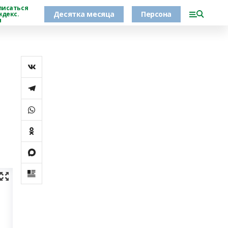
писаться
Десятка месяца
Персона
ндекс.
н