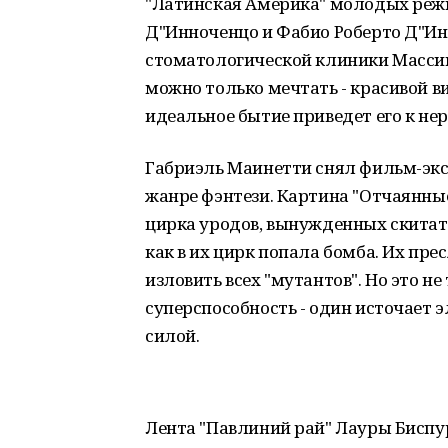
"Латинская Америка" молодых реж
Д"Инноченцо и Фабио Роберто Д"Ин
стоматологической клиники Массимо
можно только мечтать - красивой в
идеальное бытие приведет его к не
Габриэль Маинетти снял фильм-экс
жанре фэнтези. Картина "Отчаянные
цирка уродов, вынужденных скитать
как в их цирк попала бомба. Их пр
изловить всех "мутантов". Но это не
суперспособность - один источает 
силой.
Лента "Павлиний рай" Лауры Биспур