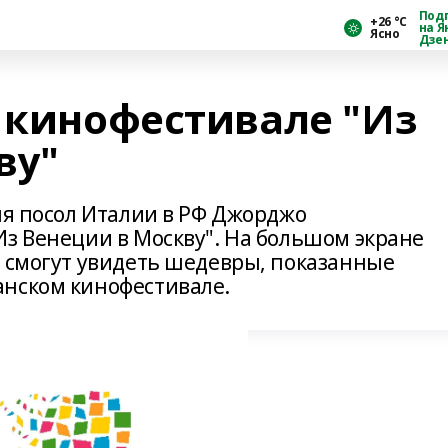
Под
+26 °С
на Я
Ясно
Дзе
а кинофестивале "Из
ву"
ля посол Италии в РФ Джорджо
Из Венеции в Москву". На большом экране
е смогут увидеть шедевры, показанные
анском кинофестивале.