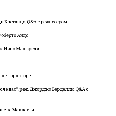
 ди Костанцо, Q&A с режиссером
 Роберто Андо
реж. Нино Манфреди
еппе Торнаторе
после нас", реж. Джорджо Верделли, Q&A с
бриеле Маинетти