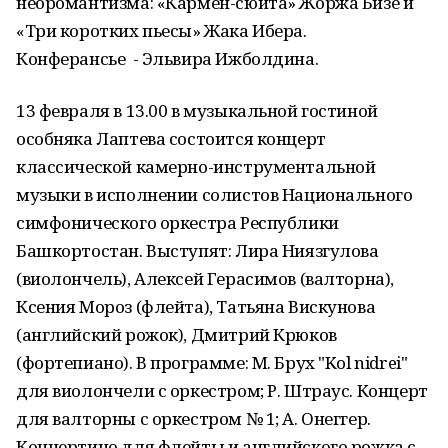
неоромантизма: «Кармен-сюита» Жоржа Бизе и
«Три коротких пьесы» Жака Ибера.
Конферансье - Эльвира Ижболдина.
13 февраля в 13.00 в музыкальной гостиной
особняка Лаптева состоится концерт
классической камерно-инструментальной
музыки в исполнении солистов Национального
симфонического оркестра Республики
Башкортостан. Выступят: Лира Ниязгулова
(виолончель), Алексей Герасимов (валторна),
Ксения Мороз (флейта), Татьяна Вискунова
(английский рожок), Дмитрий Крюков
(фортепиано). В программе: М. Брух "Kol nidrei"
для виолончели с оркестром; Р. Штраус. Концерт
для валторны с оркестром № 1; А. Онеггер.
Концертино для флейты и английского рожка с