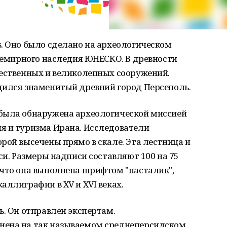
s. Оно было сделано на археологическом
Всемирного наследия ЮНЕСКО. В древности
чественных и великолепных сооружений.
дился знаменитый древний город Персеполь.
была обнаружена археологической миссией
я и туризма Ирана. Исследователи
рой высечены прямо в скале. Эта лестница и
си. Размеры надписи составляют 100 на 75
 что она выполнена шрифтом "насталик",
аллиграфии в XV и XVI веках.
ь. Он отправлен экспертам.
нена на так называемом среднеперсидском