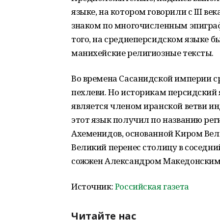
языке, на котором говорили с III ве
знаком по многочисленным эпиграф
того, на среднеперсидском языке б
манихейские религиозные тексты.
Во времена Сасанидской империи 
пехлеви. Но историкам персидский я
является членом иранской ветви ин
этот язык получил по названию рег
Ахеменидов, основанной Киром Вели
Великий перенес столицу в соседни
сожжен Александром Македонским
Источник:
Российская газета
Читайте нас