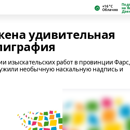
Под
+16 °С
на Я
Облачно
Дзе
жена удивительная
лиграфия
ии изыскательских работ в провинции Фарс
ружили необычную наскальную надпись и