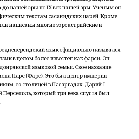
ка до нашей эры по IX век нашей эры. Ученым он
ическим текстам сасанидских царей. Кроме
ыли написаны многие зороастрийские и
среднеперсидский язык официально назывался
зык в целом более известен как фарси. Он
доиранской языковой семьи. Свое название
иона Парс (Фарс). Это был центр империи
ким, со столицей в Пасаргадах. Дарий I
й Персеполь, который три века спустя был
.