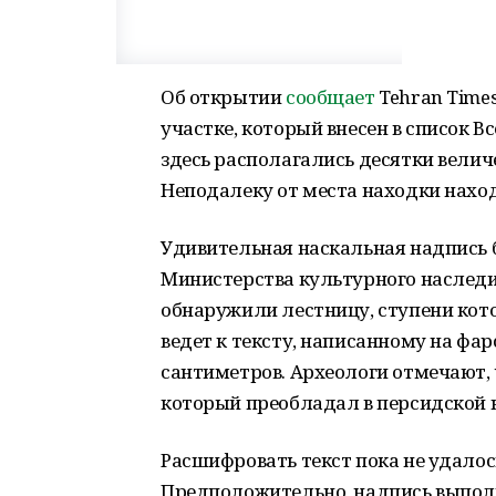
Об открытии
сообщает
Tehran Time
участке, который внесен в список 
здесь располагались десятки вели
Неподалеку от места находки нахо
Удивительная наскальная надпись 
Министерства культурного наследи
обнаружили лестницу, ступени кото
ведет к тексту, написанному на фар
сантиметров. Археологи отмечают,
который преобладал в персидской к
Расшифровать текст пока не удалос
Предположительно, надпись выпол