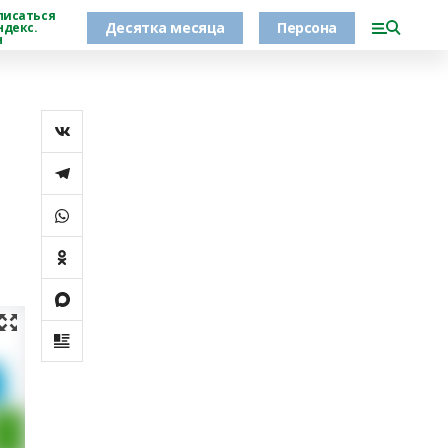
писаться
Десятка месяца
Персона
ндекс.
н
,