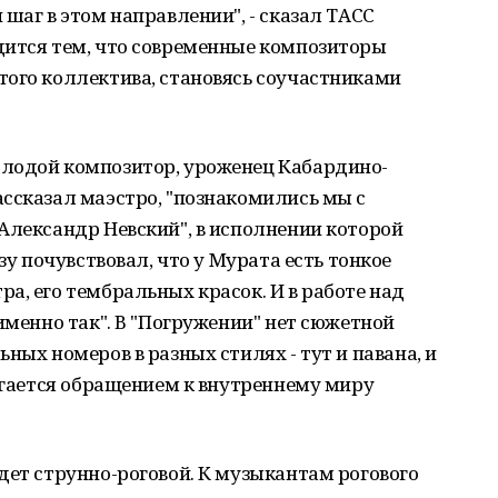
шаг в этом направлении", - сказал ТАСС
дится тем, что современные композиторы
того коллектива, становясь соучастниками
лодой композитор, уроженец Кабардино-
ссказал маэстро, "познакомились мы с
Александр Невский", в исполнении которой
зу почувствовал, что у Мурата есть тонкое
а, его тембральных красок. И в работе над
именно так". В "Погружении" нет сюжетной
ных номеров в разных стилях - тут и павана, и
тигается обращением к внутреннему миру
дет струнно-роговой. К музыкантам рогового