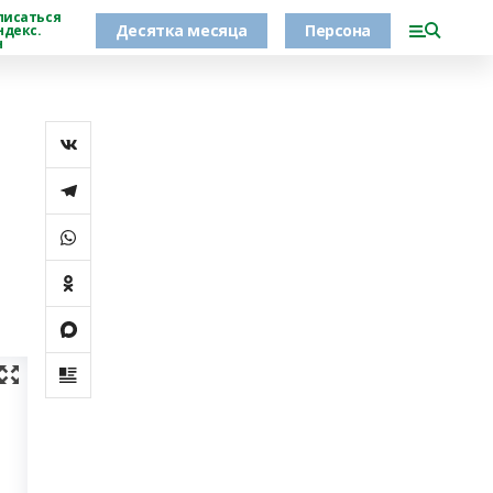
писаться
Десятка месяца
Персона
ндекс.
н