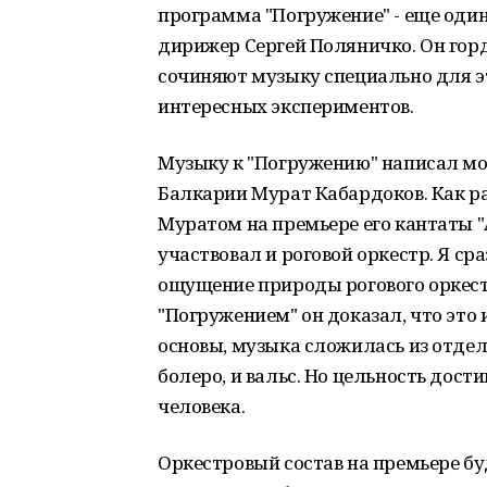
программа "Погружение" - еще один 
дирижер Сергей Поляничко. Он гор
сочиняют музыку специально для э
интересных экспериментов.
Музыку к "Погружению" написал мо
Балкарии Мурат Кабардоков. Как ра
Муратом на премьере его кантаты "
участвовал и роговой оркестр. Я сра
ощущение природы рогового оркестр
"Погружением" он доказал, что это 
основы, музыка сложилась из отдель
болеро, и вальс. Но цельность дос
человека.
Оркестровый состав на премьере бу