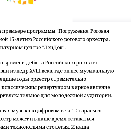
на премьере программы "Погружение. Роговая
ной 15-летию Российского рогового оркестра.
ультурном центре "ЛенДок".
о времени дебюта Российского рогового
ни из недр ХVIII века, где он нес музыкальную
шедшие годы оркестр стремительно
с классическим репертуаром в яркое явление
привлекательное для молодежной аудитории.
овая музыка в цифровом веке". Стараемся
кестр может и в наше время оставаться
ими технологиями столетия. И наша