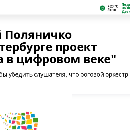
Под
+20 °С
на Я
Ясно
Дзе
й Поляничко
тербурге проект
а в цифровом веке"
бы убедить слушателя, что роговой оркестр