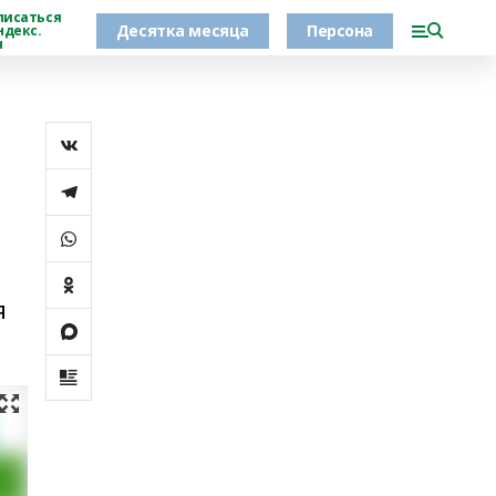
писаться
Десятка месяца
Персона
ндекс.
н
я