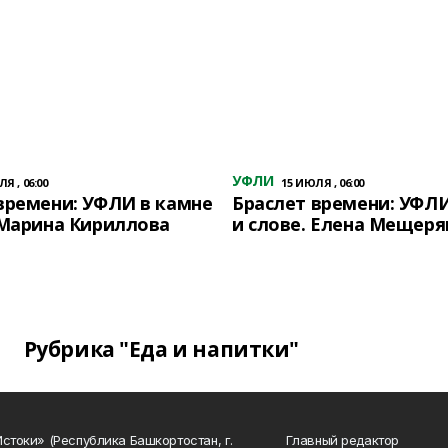
УФЛИ
Я , 06:00
15 ИЮЛЯ , 06:00
времени: УФЛИ в камне
Браслет времени: УФЛИ
 Марина Кириллова
и слове. Елена Мещеря
Рубрика "Еда и напитки"
Истоки» (Республика Башкортостан, г.
Главный редактор