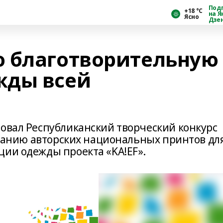
Под
+18 °С
на Я
Ясно
Дзе
 благотворительную
жды всей
товал Республиканский творческий конкурс
озданию авторских национальных принтов дл
ции одежды проекта «KA!EF».