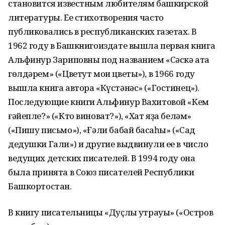
становится известным любителям башкирской
литературы. Ее стихотворения часто
публиковались в республиканских газетах. В
1962 году в Башкнигоиздате вышла первая книга
Альфинур Зариповны под названием «Сәскә ата
гөлдәрем» («Цветут мои цветы»), в 1966 году
вышла книга автора «Күстәнәс» («Гостинец»).
Последующие книги Альфинур Вахитовой «Кем
ғәйепле?» («Кто виноват?»), «Хат яҙа беләм»
(«Пишу письмо»), «Ғәли бабай баҡсаһы» («Сад
дедушки Гали») и другие выдвинули ее в число
ведущих детских писателей. В 1994 году она
была принята в Союз писателей Республики
Башкортостан.
В книгу писательницы «Дуҫлыҡ утрауы» («Остров