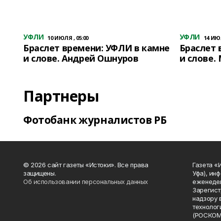
УФЛИ
УФЛИ
10 ИЮЛЯ , 05:00
14 ИЮЛ
Браслет времени: УФЛИ в камне
Браслет 
и слове. Андрей Ошнуров
и слове.
Партнеры
Фотобанк журналистов РБ
© 2026 сайт газеты «Истоки». Все права
Газета «
защищены.
Уфа), ин
Об использовании персональных данных
еженедел
Зарегист
надзору 
технолог
(РОСКОМ