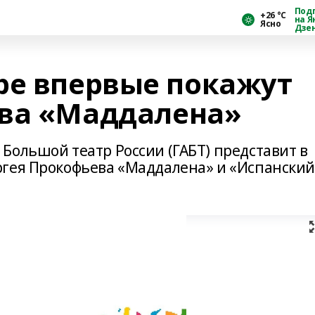
Под
+26 °С
на Я
Ясно
Дзе
ре впервые покажут
ева «Маддалена»
Большой театр России (ГАБТ) представит в
ргея Прокофьева «Маддалена» и «Испански