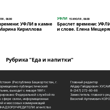
УФЛИ
Я , 06:00
15 ИЮЛЯ , 06:00
времени: УФЛИ в камне
Браслет времени: УФЛИ
 Марина Кириллова
и слове. Елена Мещеря
Рубрика "Еда и напитки"
Истоки» (Республика Башкортостан, г.
Главный редактор
формационно-публицистический
Айдар Гайдарович ХУСА
ьник, выходит с января 1991 г.
8-(347) 272-60-66
рировано Федеральной службой по
Заместитель главного ре
в сфере связи, информационных
Василий Артемович КОР
ий и массовых коммуникаций
НАДЗОР)УЧРЕДИТЕЛИ: агентство