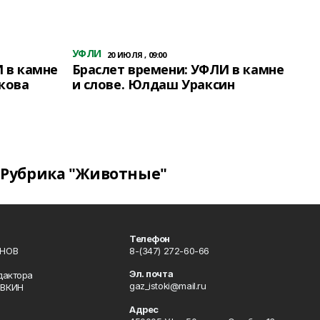
УФЛИ
20 ИЮЛЯ , 09:00
 в камне
Браслет времени: УФЛИ в камне
кова
и слове. Юлдаш Ураксин
Рубрика "Животные"
Телефон
ИНОВ
8-(347) 272-60-66
Эл. почта
дактора
gaz_istoki@mail.ru
ОВКИН
Адрес