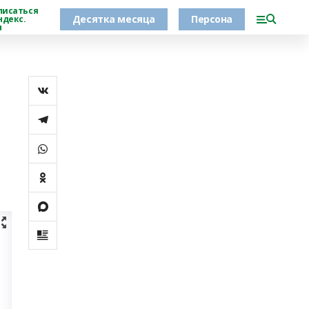
писаться
Десятка месяца
Персона
ндекс.
н
й