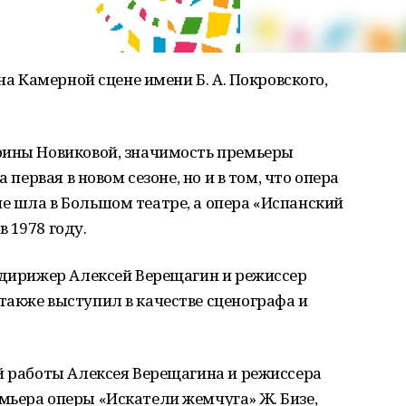
на Камерной сцене имени Б. А. Покровского,
рины Новиковой, значимость премьеры
 первая в новом сезоне, но и в том, что опера
е шла в Большом театре, а опера «Испанский
 1978 году.
 дирижер Алексей Верещагин и режиссер
акже выступил в качестве сценографа и
й работы Алексея Верещагина и режиссера
мьера оперы «Искатели жемчуга» Ж. Бизе,