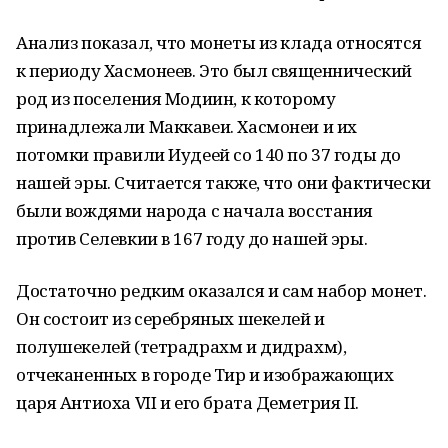
Анализ показал, что монеты из клада относятся
к периоду Хасмонеев. Это был священнический
род из поселения Модиин, к которому
принадлежали Маккавеи. Хасмонеи и их
потомки правили Иудеей со 140 по 37 годы до
нашей эры. Считается также, что они фактически
были вождями народа с начала восстания
против Селевкии в 167 году до нашей эры.
Достаточно редким оказался и сам набор монет.
Он состоит из серебряных шекелей и
полушекелей (тетрадрахм и дидрахм),
отчеканенных в городе Тир и изображающих
царя Антиоха VII и его брата Деметрия II.