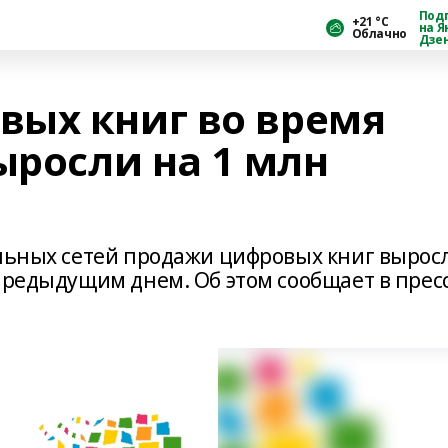
Под
+21 °С
на Я
Облачно
Дзе
ых книг во время
ыросли на 1 млн
альных сетей продажи цифровых книг вырос
предыдущим днем. Об этом сообщает в пресс