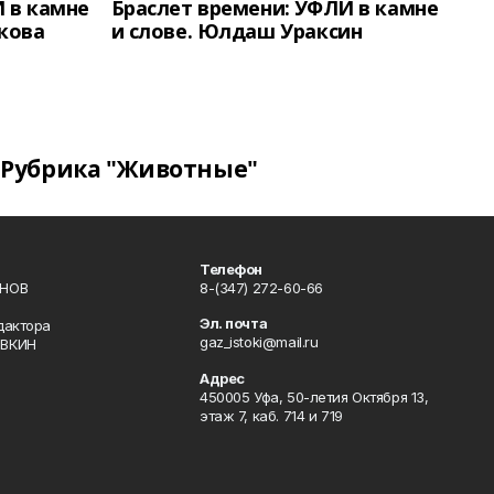
 в камне
Браслет времени: УФЛИ в камне
кова
и слове. Юлдаш Ураксин
Рубрика "Животные"
Телефон
ИНОВ
8-(347) 272-60-66
Эл. почта
дактора
gaz_istoki@mail.ru
ОВКИН
Адрес
450005 Уфа, 50-летия Октября 13,
этаж 7, каб. 714 и 719