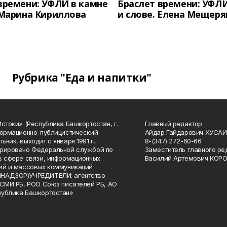
времени: УФЛИ в камне
Браслет времени: УФЛИ
 Марина Кириллова
и слове. Елена Мещеря
Рубрика "Еда и напитки"
Истоки» (Республика Башкортостан, г.
Главный редактор
формационно-публицистический
Айдар Гайдарович ХУСА
ьник, выходит с января 1991 г.
8-(347) 272-60-66
рировано Федеральной службой по
Заместитель главного ре
в сфере связи, информационных
Василий Артемович КОР
ий и массовых коммуникаций
НАДЗОР)УЧРЕДИТЕЛИ: агентство
 СМИ РБ, РОО Союз писателей РБ, АО
публика Башкортостан»