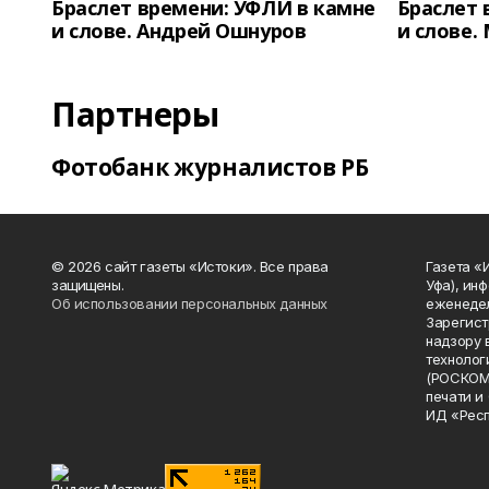
Браслет времени: УФЛИ в камне
Браслет 
и слове. Андрей Ошнуров
и слове.
Партнеры
Фотобанк журналистов РБ
© 2026 сайт газеты «Истоки». Все права
Газета «
защищены.
Уфа), ин
Об использовании персональных данных
еженедел
Зарегист
надзору 
технолог
(РОСКОМ
печати и
ИД «Рес