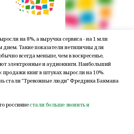
росли на 8%, а выручка сервиса - на 1 млн
 днем. Такие показатели нетипичны для
обычно всегда меньше, чем в воскресенье,
ают электронные и аудиокниги. Наибольший
о: продажи книг в штуках выросли на 10%.
ень стали "Тревожные люди" Фредрика Бакмана
то россияне
стали больше звонить и