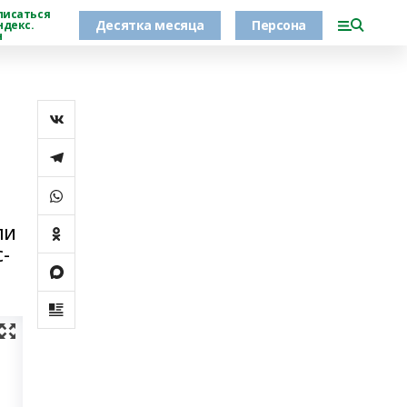
писаться
Десятка месяца
Персона
ндекс.
н
ли
-