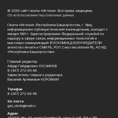
© 2026 сайт газеты «Истоки». Все права защищены.
Об использовании персональных данных
Газета «Истоки» (Республика Башкортостан, г. Уфа),
информационно-публицистический еженедельник, выходит с
января 1991 г. Зарегистрировано Федеральной службой по
надзору в сфере связи, информационных технологий и
массовых коммуникаций (РОСКОМНАДЗОР)УЧРЕДИТЕЛИ:
агентство печати и СМИ РБ, РОО Союз писателей РБ, АО ИД
«Республика Башкортостан»
Главный редактор
Айдар Гайдарович ХУСАИНОВ
8-(347) 272-60-66
Заместитель главного редактора
Василий Артемович КОРОВКИН
Телефон
8-(347) 272-60-66
Эл. почта
gaz_istoki@mail.ru
Адрес
450005 Уфа, 50-летия Октября 13, этаж 7, каб. 714 и 719