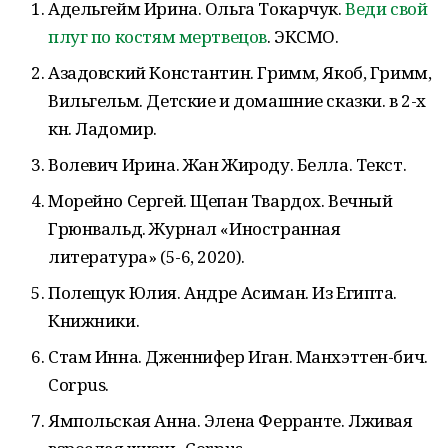
Адельгейм Ирина. Ольга Токарчук.
Веди свой
плуг по костям мертвецов
. ЭКСМО.
Азадовский Константин. Гримм, Якоб, Гримм,
Вильгельм. Детские и домашние сказки. в 2-х
кн. Ладомир.
Волевич Ирина. Жан Жироду. Белла. Текст.
Морейно Сергей. Щепан Твардох. Вечный
Грюнвальд. Журнал «Иностранная
литература» (5-6, 2020).
Полещук Юлия. Андре Асиман. Из Египта.
Книжники.
Стам Инна. Дженнифер Иган. Манхэттен-бич.
Corpus.
Ямпольская Анна. Элена Ферранте. Лживая