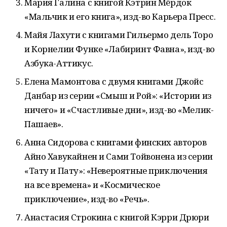
Мария Галина с книгой Кэтрин Мёрдок
«Мальчик и его книга», изд-во Карьера Пресс.
Майя Лахути с книгами Гильермо дель Торо
и Корнелии Функе «Лабиринт Фавна», изд-во
Азбука-Аттикус.
Елена Мамонтова с двумя книгами Джойс
Данбар из серии «Смыш и Рой»: «Истории из
ничего» и «Счастливые дни», изд-во «Мелик-
Пашаев».
Анна Сидорова с книгами финских авторов
Айно Хавукайнен и Сами Тойвонена из серии
«Тату и Пату»: «Невероятные приключения
на все времена» и «Космическое
приключение», изд-во «Речь».
Анастасия Строкина с книгой Кэрри Дрюри