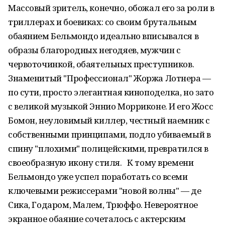
Массовый зритель, конечно, обожал его за роли в
триллерах и боевиках: со своим брутальным
обаянием Бельмондо идеально вписывался в
образы благородных негодяев, мужчин с
червоточинкой, обаятельных преступников.
Знаменитый "Профессионал" Жоржа Лотнера —
по сути, просто элегантная киноподелка, но зато
с великой музыкой Эннио Морриконе. И его Жосс
Бомон, неуловимый киллер, честный наемник с
собственными принципами, подло убиваемый в
спину "плохими" полицейскими, превратился в
своеобразную икону стиля. К тому времени
Бельмондо уже успел поработать со всеми
ключевыми режиссерами "новой волны" — де
Сика, Годаром, Малем, Трюффо. Невероятное
экранное обаяние сочеталось с актерским