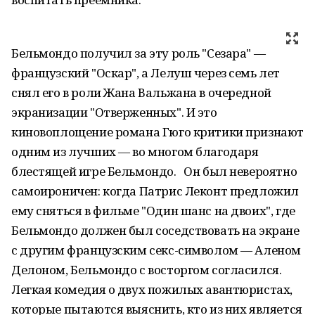
Бельмондо получил за эту роль "Сезара" —
французский "Оскар", а Лелуш через семь лет
снял его в роли Жана Вальжана в очередной
экранизации "Отверженных". И это
киновоплощение романа Гюго критики признают
одним из лучших — во многом благодаря
блестящей игре Бельмондо. Он был невероятно
самоироничен: когда Патрис Леконт предложил
ему сняться в фильме "Один шанс на двоих", где
Бельмондо должен был соседствовать на экране
с другим французским секс-символом — Аленом
Делоном, Бельмондо с восторгом согласился.
Легкая комедия о двух пожилых авантюристах,
которые пытаются выяснить, кто из них является