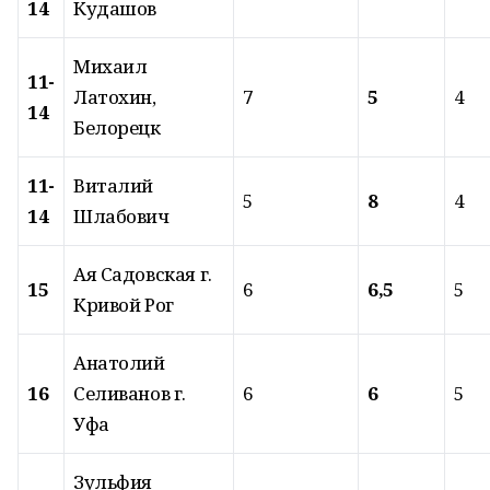
14
Кудашов
Михаил
11-
Латохин,
7
5
4
14
Белорецк
11-
Виталий
5
8
4
14
Шлабович
Ая Садовская г.
15
6
6,5
5
Кривой Рог
Анатолий
16
Селиванов г.
6
6
5
Уфа
Зульфия