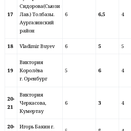
Сидорова(Сьюзи
17
Лав.) Толбазы.
6
6,5
4
Аургазинский
район
18
Vladimir Buyev
6
5
5
Виктория
19
Королёва
5
6
4
г. Оренбург
Виктория
20-
Черкасова,
6
3
4
21
Кумертау
20-
Игорь Бакин г.
5
5
4