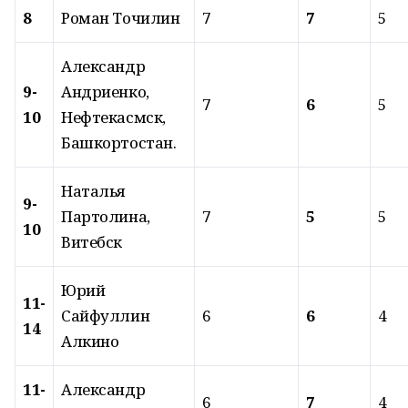
8
Роман Точилин
7
7
5
Александр
9-
Андриенко,
7
6
5
10
Нефтекасмск,
Башкортостан.
Наталья
9-
Партолина,
7
5
5
10
Витебск
Юрий
11-
Сайфуллин
6
6
4
14
Алкино
11-
Александр
6
7
4