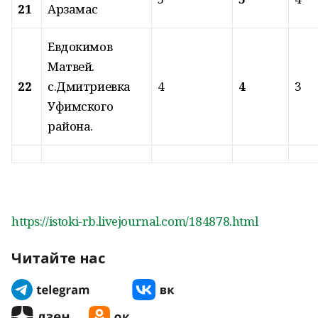
21
Арзамас
Евдокимов
Матвей.
22
с.Дмитриевка
4
4
3
Уфимского
района.
https://istoki-rb.livejournal.com/184878.html
Читайте нас