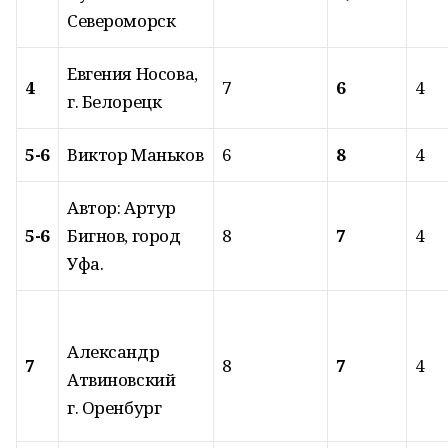
Североморск
Евгения Носова,
4
7
6
4
г. Белорецк
5-6
Виктор Маньков
6
8
4
Автор: Артур
5-6
Бигнов, город
8
7
4
Уфа.
Александр
7
8
7
4
Атвиновский
г. Оренбург