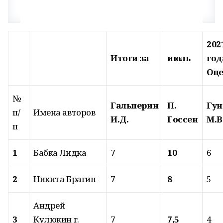
202
Итоги
за
июль
г
Оц
№
Гальперин
П.
Гун
п/
Имена авторов
И.Д.
Госсен
М.В
п
1
Бабка Лидка
7
10
6
2
Никита Брагин
7
8
5
Андрей
3
Кулюкин г.
7
7,5
4