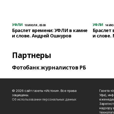
УФЛИ
УФЛИ
10 ИЮЛЯ , 05:00
14 ИЮЛ
Браслет времени: УФЛИ в камне
Браслет 
и слове. Андрей Ошнуров
и слове.
Партнеры
Фотобанк журналистов РБ
© 2026 сайт газеты «Истоки». Все права
Газета «
защищены.
Уфа), ин
Об использовании персональных данных
еженедел
Зарегист
надзору 
технолог