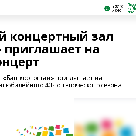
Под
+27 °С
на Я
Ясно
Дзе
й концертный зал
 приглашает на
онцерт
л «Башкортостан» приглашает на
 юбилейного 40-го творческого сезона.