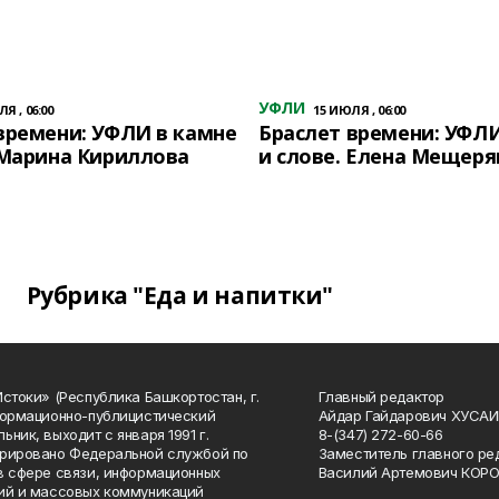
УФЛИ
Я , 06:00
15 ИЮЛЯ , 06:00
времени: УФЛИ в камне
Браслет времени: УФЛИ
 Марина Кириллова
и слове. Елена Мещеря
Рубрика "Еда и напитки"
Истоки» (Республика Башкортостан, г.
Главный редактор
формационно-публицистический
Айдар Гайдарович ХУСА
ьник, выходит с января 1991 г.
8-(347) 272-60-66
рировано Федеральной службой по
Заместитель главного ре
в сфере связи, информационных
Василий Артемович КОР
ий и массовых коммуникаций