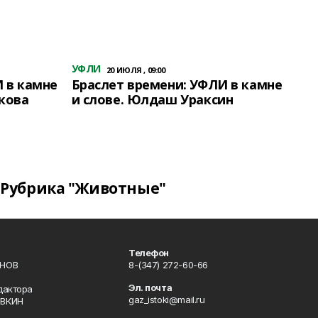
УФЛИ
20 ИЮЛЯ , 09:00
 в камне
Браслет времени: УФЛИ в камне
кова
и слове. Юлдаш Ураксин
Рубрика "Животные"
Телефон
ИНОВ
8-(347) 272-60-66
Эл. почта
дактора
gaz_istoki@mail.ru
ОВКИН