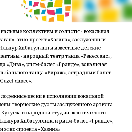
нальные коллективы и солисты - вокальная
таган», этно-проект «Хазина», заслуженный
 Ильнур Хибатуллин и известные детские
ективы - народный театр танца «Ренессанс»,
ца «Дива», ритм-балет «Гранде», вокальная
ль бального танца «Вираж», эстрадный балет
Guzel-dance».
молодежные песни в исполнении вокальной
лены творческие дуэты заслуженного артиста
Кутуева и народной студии экзотического
 Ильнура Хибатуллина и ритм-балет «Гранде»,
и этно-проекта «Хазина».