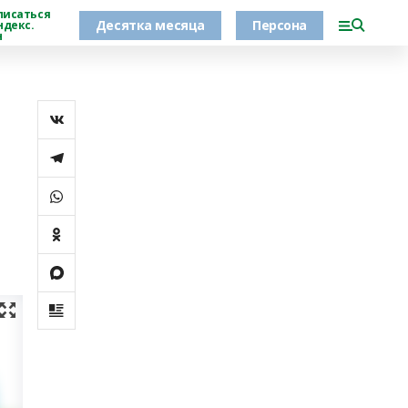
писаться
Десятка месяца
Персона
ндекс.
н