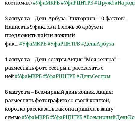
костюмах)
#УфаМКРБ
#УфаРЦНТРБ
#ДружбаНарод
3 августа
– День Арбуза. Викторина "10 фактов".
Написать 9 фактов и 1 ложь об арбузе и
предложить найти ложный
факт.
#УфаМКРБ
#УфаРЦНТРБ
#ДеньАрбуза
1 августа
– День сестры Акция "Моя сестра" -
разместить фото сестры и рассказать о
ней
#УфаМКРБ
#УфаРЦНТРБ
#ДеньСестры
8 августа
– Всемирный день кошек. Акция:
разместить фотографию со своей кошкой,
коротко рассказать как она пришла в вашу
семью
#УфаМКРБ
#УфаРЦНТРБ
#ВсемирныйДеньК